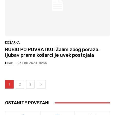
KOŠARKA
RUBIO PO POVRATKU: Žalim zbog poraza,
ljubav prema košarci je uvek postojala
Milan
-
23 Feb 2024. 15:35
1
2
3
OSTANITE POVEZANI