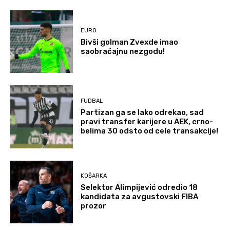
EURO
Bivši golman Zvexde imao
saobraćajnu nezgodu!
FUDBAL
Partizan ga se lako odrekao, sad
pravi transfer karijere u AEK, crno-
belima 30 odsto od cele transakcije!
KOŠARKA
Selektor Alimpijević odredio 18
kandidata za avgustovski FIBA
prozor