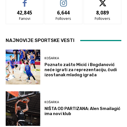
42,845
6,644
8,089
Fanovi
Follovers
Follovers
NAJNOVIJE SPORTSKE VESTI
KOŠARKA
Poznato zašto Micić i Bogdanović
neće igrati za reprezentaciju, čudi
izostanak mladog igrača
KOŠARKA
NIŠTA OD PARTIZANA: Alen Smailagić
ima novi klub