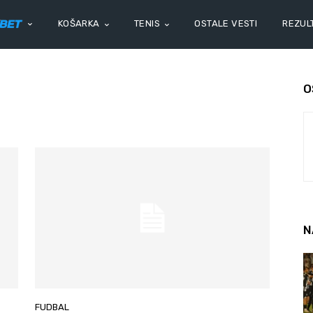
KOŠARKA
TENIS
OSTALE VESTI
REZULT
O
N
FUDBAL