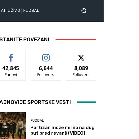
ATI UŽIVO | FUDBAL
STANITE POVEZANI
42,845
6,644
8,089
Fanovi
Follovers
Follovers
AJNOVIJE SPORTSKE VESTI
FUDBAL
Partizan može mirno na dug
put pred revanš (VIDEO)