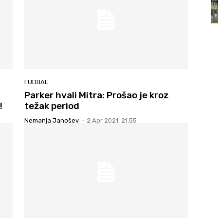
FUDBAL
Parker hvali Mitra: Prošao je kroz
!
težak period
Nemanja Janošev
-
2 Apr 2021. 21:55