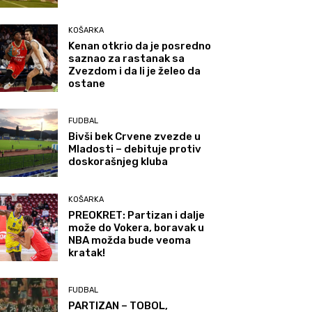
KOŠARKA
Kenan otkrio da je posredno
saznao za rastanak sa
Zvezdom i da li je želeo da
ostane
FUDBAL
Bivši bek Crvene zvezde u
Mladosti – debituje protiv
doskorašnjeg kluba
KOŠARKA
PREOKRET: Partizan i dalje
može do Vokera, boravak u
NBA možda bude veoma
kratak!
FUDBAL
PARTIZAN – TOBOL,