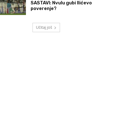
SASTAVI: Nvulu gubi Ilićevo
poverenje?
Učitaj još