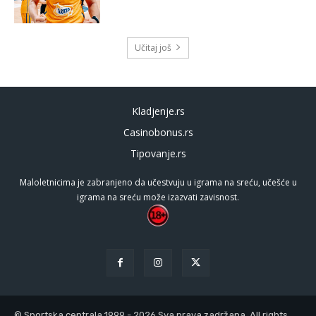
Učitaj još
Kladjenje.rs
Casinobonus.rs
Tipovanje.rs
Maloletnicima je zabranjeno da učestvuju u igrama na sreću, učešće u
igrama na sreću može izazvati zavisnost.
© Sportska centrala 1999 - 2026 Sva prava zadržana. All rights