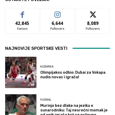
42,845
6,644
8,089
Fanovi
Follovers
Follovers
NAJNOVIJE SPORTSKE VESTI
KOŠARKA
Olimpijakos odbio: Dubai za Vokapa
nudio novac i igrača!
FUDBAL
Murinjo bez dlake na jeziku o
sunarodniku: Taj nesrećni momak je
od onih igrača koji se potpuno