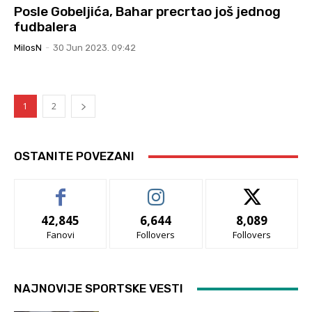
Posle Gobeljića, Bahar precrtao još jednog
fudbalera
MilosN
-
30 Jun 2023. 09:42
1
2
OSTANITE POVEZANI
42,845
6,644
8,089
Fanovi
Follovers
Follovers
NAJNOVIJE SPORTSKE VESTI