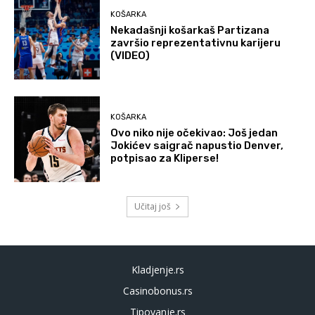
KOŠARKA
Nekadašnji košarkaš Partizana
završio reprezentativnu karijeru
(VIDEO)
KOŠARKA
Ovo niko nije očekivao: Još jedan
Jokićev saigrač napustio Denver,
potpisao za Kliperse!
Učitaj još
Kladjenje.rs
Casinobonus.rs
Tipovanje.rs