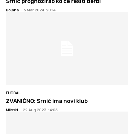
Srnić prognozirao ko će rešiti derbi
Bojana
-
6 Mar 2024. 20:14
FUDBAL
ZVANIČNO: Srnić ima novi klub
MilosN
-
22 Aug 2023. 14:05