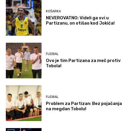
KOŠARKA
NEVEROVATNO: Videli ga svi u
Partizanu, on otišao kod Jokića!
FUDBAL
Ovo je tim Partizana za meč protiv
Tobola!
FUDBAL
Problem za Partizan: Bez pojačanja
na megdan Tobolu!