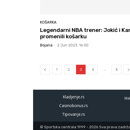
KOŠARKA
Legendarni NBA trener: Jokić i Kar
promenili košarku
Bojana
-
2 Jun 2023. 16:00
...
1
2
3
4
8
Kladjenje.rs
Mal
Casinobonus.rs
Tipovanje.rs
© Sportska centrala 1999 - 2026 Sva prava zadržan