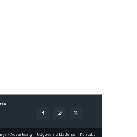
eću
nje / Advertising
Odgovorno klađenje
Kontakt