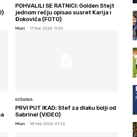
POHVALILI SE RATNICI: Golden Stejt
O)
jednom rečju opisao susret Karija i
Đokovića (FOTO)
Milan
-
17 Mar 2024. 11:00
KOŠARKA
PRVI PUT IKAD: Stef za dlaku bolji od
sa
Sabrine! (VIDEO)
Milan
-
18 Feb 2024. 07:22