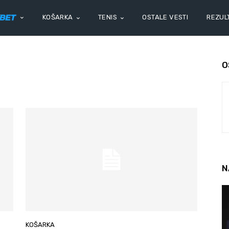
KOŠARKA
TENIS
OSTALE VESTI
REZULT
O
N
KOŠARKA