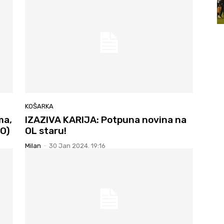
KOŠARKA
ma,
IZAZIVA KARIJA: Potpuna novina na
EO)
OL staru!
Milan
-
30 Jan 2024. 19:16