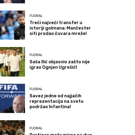
FUDBAL
Treći najveći transfer u
istoriji golmana: Mančester
siti prodao čuvara mreže!
FUDBAL
Saša Ilić objasnio zašto nije
igrao Ognjen Ugrešić!
FUDBAL
Savez jedne od najjačih
reprezentacija na svetu
podržao Infantina!
FUDBAL
Partizan može mirno na dug