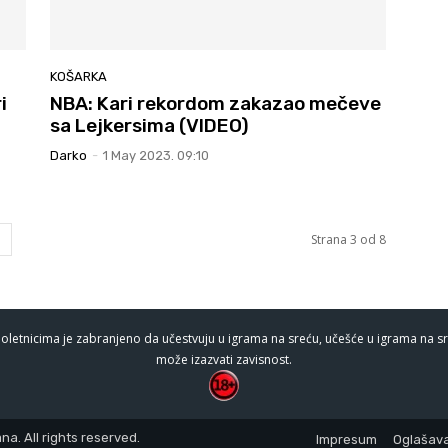
KOŠARKA
i
NBA: Kari rekordom zakazao mečeve
sa Lejkersima (VIDEO)
Darko
-
1 May 2023. 09:10
Strana 3 od 8
oletnicima je zabranjeno da učestvuju u igrama na sreću, učešće u igrama na sr
može izazvati zavisnost.
a. All rights reserved.
Impresum
Oglašava