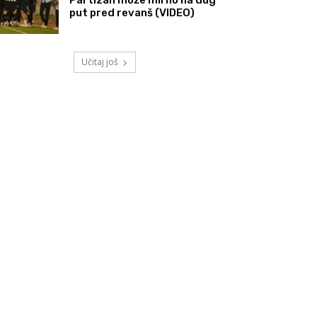
put pred revanš (VIDEO)
Učitaj još