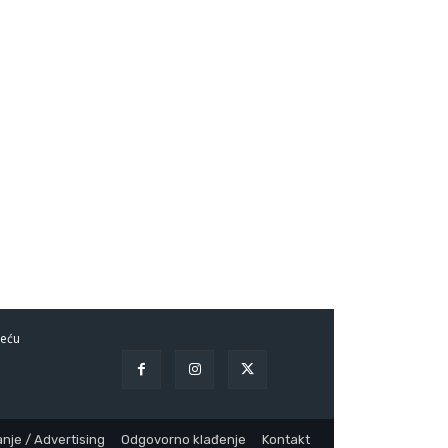
eću
nje / Advertising
Odgovorno klađenje
Kontakt