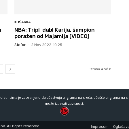
KOŠARKA
u
NBA: Tripl-dabl Karija, šampion
poražen od Majamija (VIDEO)
Stefan
-
2 Nov 2022. 10:25
Strana 4 od 8
oletnicima je zabranjeno da učestvuju u igrama na sreću, učešće u igrama na sr
može izazvati zavisnost.
a. All rights reserved.
Impresum
Oglašava