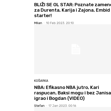
BLIŽI SE OL STAR: Poznate zamen
za Durenta, Karija i Zajona, Embid
starter!
Milan
-
10 Feb 2023. 20:10
KOŠARKA
NBA: Efikasno NBA jutro, Kari
raspucan, Baksi mogu i bez Janisa
igrao i Bogdan (VIDEO)
Stefan
-
17 Jan 2023. 00:16