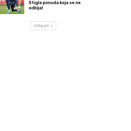
Stigla ponuda koja se ne
odbija!
Učitaj još