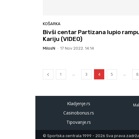
KOŠARKA
Bivši centar Partizana lupio ramp
Kariju (VIDEO)
MilosN
-
17 Nov 2022. 14:14
...
...
1
3
4
5
8
Kladjenje.rs
Mal
Casinobonus.rs
Tipovanje.rs
© Sportska centrala 1999 - 2026 Sva prava zadržan