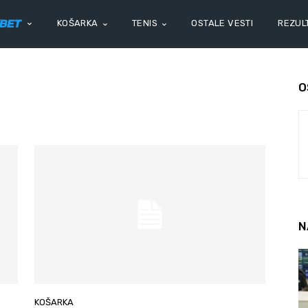
KOŠARKA
TENIS
OSTALE VESTI
REZULT
O
N
KOŠARKA