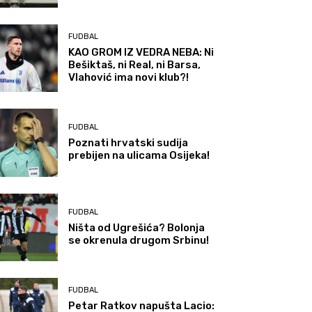
FUDBAL
KAO GROM IZ VEDRA NEBA: Ni
Bešiktaš, ni Real, ni Barsa,
Vlahović ima novi klub?!
FUDBAL
Poznati hrvatski sudija
prebijen na ulicama Osijeka!
FUDBAL
Ništa od Ugrešića? Bolonja
se okrenula drugom Srbinu!
FUDBAL
Petar Ratkov napušta Lacio: