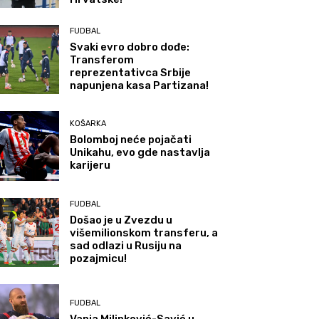
FUDBAL
Svaki evro dobro dođe:
Transferom
reprezentativca Srbije
napunjena kasa Partizana!
KOŠARKA
Bolomboj neće pojačati
Unikahu, evo gde nastavlja
karijeru
FUDBAL
Došao je u Zvezdu u
višemilionskom transferu, a
sad odlazi u Rusiju na
pozajmicu!
FUDBAL
Vanja Milinković-Savić u