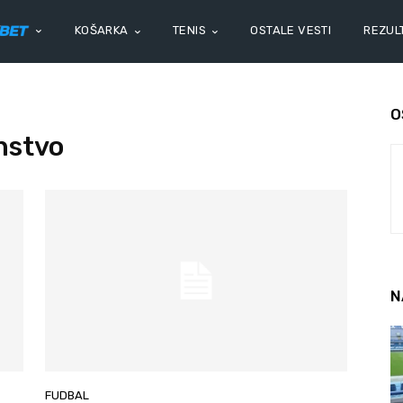
KOŠARKA
TENIS
OSTALE VESTI
REZULT
O
nstvo
N
FUDBAL