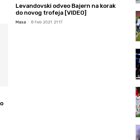
Levandovski odveo Bajern na korak
do novog trofeja [VIDEO]
Masa
-
8 Feb 2021. 21:17
vo