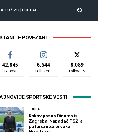
ATI UŽIVO | FUDBAL
STANITE POVEZANI
42,845
6,644
8,089
Fanovi
Follovers
Follovers
AJNOVIJE SPORTSKE VESTI
FUDBAL
Kakav posao Dinama iz
Zagreba: Napadač PSŽ-a
potpisao za prvaka
Hrvatske!