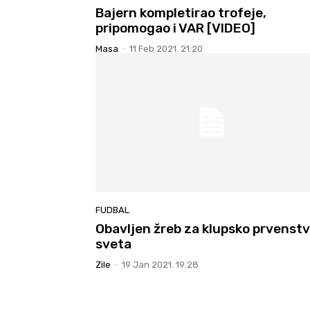
Bajern kompletirao trofeje,
pripomogao i VAR [VIDEO]
Masa
-
11 Feb 2021. 21:20
FUDBAL
Obavljen žreb za klupsko prvenst
sveta
Zile
-
19 Jan 2021. 19:28