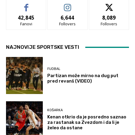
42,845
6,644
8,089
Fanovi
Follovers
Follovers
NAJNOVIJE SPORTSKE VESTI
FUDBAL
Partizan može mirno na dug put
pred revanš (VIDEO)
KOŠARKA
Kenan otkrio da je posredno saznao
za rastanak sa Zvezdom i da li je
želeo da ostane