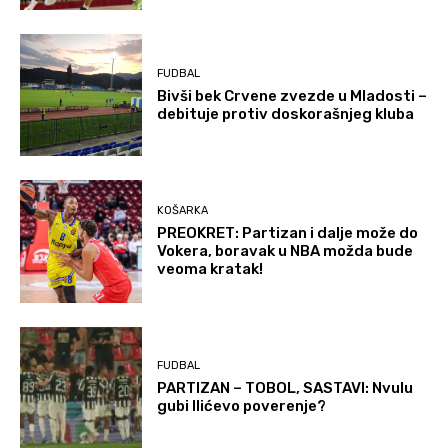
FUDBAL
Bivši bek Crvene zvezde u Mladosti –
debituje protiv doskorašnjeg kluba
KOŠARKA
PREOKRET: Partizan i dalje može do
Vokera, boravak u NBA možda bude
veoma kratak!
FUDBAL
PARTIZAN – TOBOL, SASTAVI: Nvulu
gubi Ilićevo poverenje?