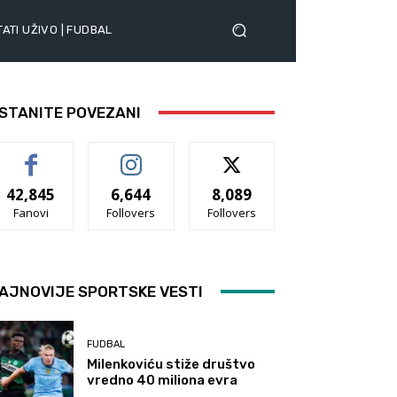
ATI UŽIVO | FUDBAL
STANITE POVEZANI
42,845
6,644
8,089
Fanovi
Follovers
Follovers
AJNOVIJE SPORTSKE VESTI
FUDBAL
Milenkoviću stiže društvo
vredno 40 miliona evra