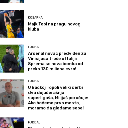
KOŠARKA
Majk Tobi na pragu novog
kluba
FUDBAL
Arsenal novac predviđen za
Vinisijusa troše u Italiji:
Sprema se nova bomba od
preko 130 miliona evra!
FUDBAL
U Bačkoj Topoli veliki derbi
dva dojučerašnja
superligaša, Milijaš poručuje:
Ako hoćemo prvo mesto,
moramo da gledamo sebe!
FUDBAL