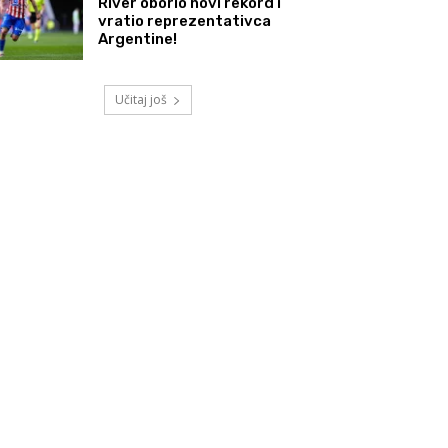
River oborio novi rekord i
vratio reprezentativca
Argentine!
Učitaj još