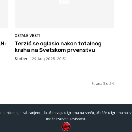
OSTALE VESTI
N:
Terzić se oglasio nakon totalnog
kraha na Svetskom prvenstvu
Stefan
-
29 Aug 2025. 20:51
Strana 3 od 4
oletnicima je zabranjeno da učestvuju u igrama na sreću, učešće u igrama na sr
može izazvati zavisnost.