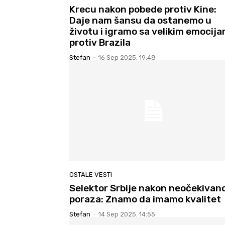
Krecu nakon pobede protiv Kine:
Daje nam šansu da ostanemo u
životu i igramo sa velikim emocij
protiv Brazila
Stefan
-
16 Sep 2025. 19:48
OSTALE VESTI
Selektor Srbije nakon neočekivan
poraza: Znamo da imamo kvalitet
Stefan
-
14 Sep 2025. 14:55