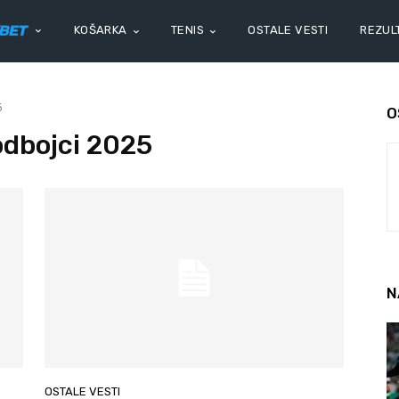
KOŠARKA
TENIS
OSTALE VESTI
REZULT
5
O
odbojci 2025
N
OSTALE VESTI