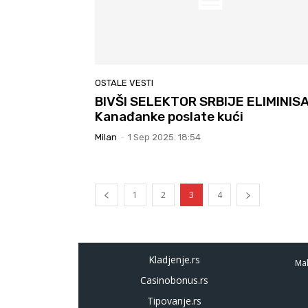
OSTALE VESTI
BIVŠI SELEKTOR SRBIJE ELIMINISA
Kanađanke poslate kući
Milan
-
1 Sep 2025. 18:54
1
2
3
4
Kladjenje.rs
Mal
Casinobonus.rs
Tipovanje.rs