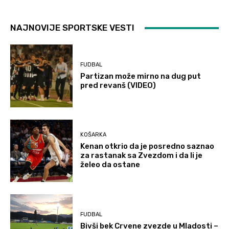
NAJNOVIJE SPORTSKE VESTI
FUDBAL
Partizan može mirno na dug put
pred revanš (VIDEO)
KOŠARKA
Kenan otkrio da je posredno saznao
za rastanak sa Zvezdom i da li je
želeo da ostane
FUDBAL
Bivši bek Crvene zvezde u Mladosti –