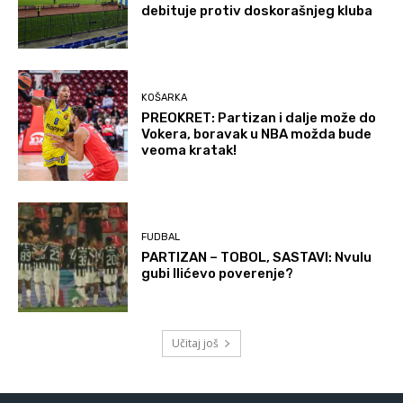
debituje protiv doskorašnjeg kluba
KOŠARKA
PREOKRET: Partizan i dalje može do
Vokera, boravak u NBA možda bude
veoma kratak!
FUDBAL
PARTIZAN – TOBOL, SASTAVI: Nvulu
gubi Ilićevo poverenje?
Učitaj još