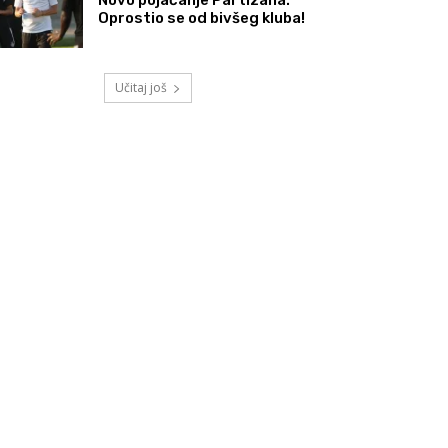
Oprostio se od bivšeg kluba!
Učitaj još