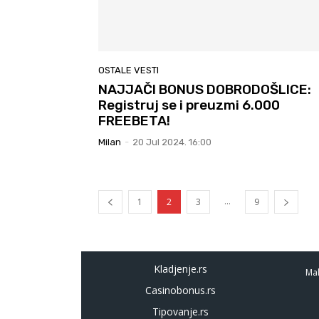
OSTALE VESTI
NAJJAČI BONUS DOBRODOŠLICE:
Registruj se i preuzmi 6.000
FREEBETA!
Milan
-
20 Jul 2024. 16:00
...
1
2
3
9
Kladjenje.rs
Mal
Casinobonus.rs
Tipovanje.rs