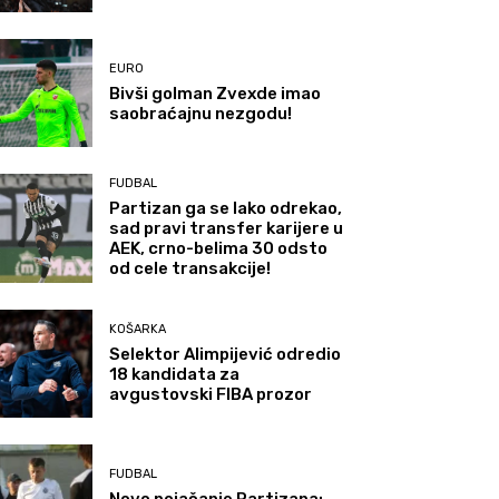
EURO
Bivši golman Zvexde imao
saobraćajnu nezgodu!
FUDBAL
Partizan ga se lako odrekao,
sad pravi transfer karijere u
AEK, crno-belima 30 odsto
od cele transakcije!
KOŠARKA
Selektor Alimpijević odredio
18 kandidata za
avgustovski FIBA prozor
FUDBAL
Novo pojačanje Partizana: