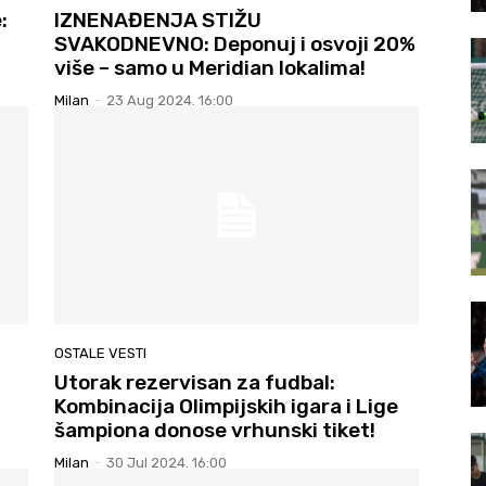
:
IZNENAĐENJA STIŽU
SVAKODNEVNO: Deponuj i osvoji 20%
više – samo u Meridian lokalima!
Milan
-
23 Aug 2024. 16:00
OSTALE VESTI
Utorak rezervisan za fudbal:
Kombinacija Olimpijskih igara i Lige
šampiona donose vrhunski tiket!
Milan
-
30 Jul 2024. 16:00