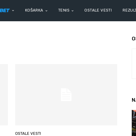
KOŠARKA
TENIS
OSTALE VESTI
REZULT
O
N
OSTALE VESTI