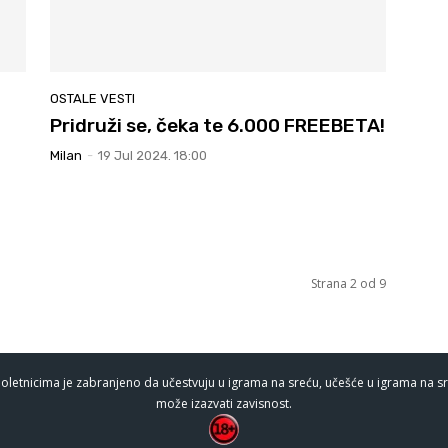
OSTALE VESTI
Pridruži se, čeka te 6.000 FREEBETA!
Milan
-
19 Jul 2024. 18:00
Strana 2 od 9
oletnicima je zabranjeno da učestvuju u igrama na sreću, učešće u igrama na sr
može izazvati zavisnost.