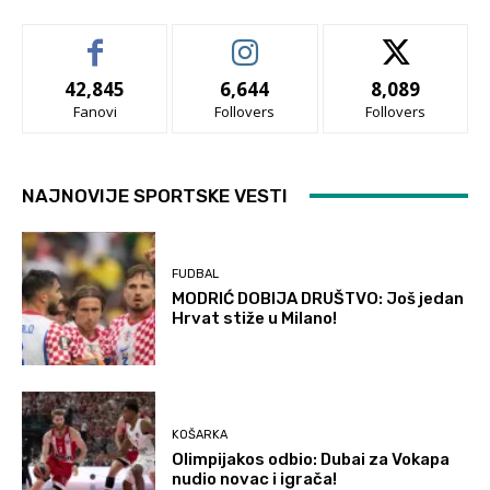
42,845
6,644
8,089
Fanovi
Follovers
Follovers
NAJNOVIJE SPORTSKE VESTI
FUDBAL
MODRIĆ DOBIJA DRUŠTVO: Još jedan
Hrvat stiže u Milano!
KOŠARKA
Olimpijakos odbio: Dubai za Vokapa
nudio novac i igrača!