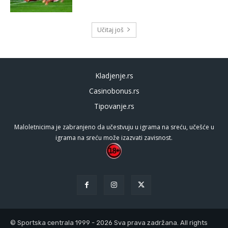
Učitaj još
Kladjenje.rs
Casinobonus.rs
Tipovanje.rs
Maloletnicima je zabranjeno da učestvuju u igrama na sreću, učešće u
igrama na sreću može izazvati zavisnost.
© Sportska centrala 1999 - 2026 Sva prava zadržana. All rights