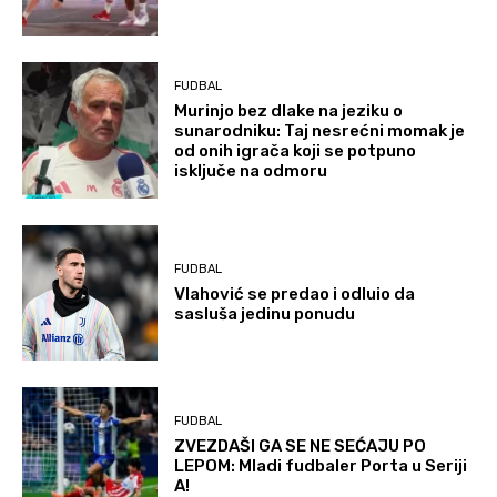
FUDBAL
Murinjo bez dlake na jeziku o
sunarodniku: Taj nesrećni momak je
od onih igrača koji se potpuno
isključe na odmoru
FUDBAL
Vlahović se predao i odluio da
sasluša jedinu ponudu
FUDBAL
ZVEZDAŠI GA SE NE SEĆAJU PO
LEPOM: Mladi fudbaler Porta u Seriji
A!