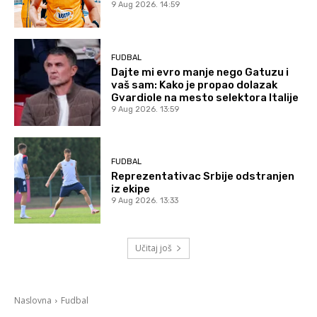
9 Aug 2026. 14:59
FUDBAL
Dajte mi evro manje nego Gatuzu i
vaš sam: Kako je propao dolazak
Gvardiole na mesto selektora Italije
9 Aug 2026. 13:59
FUDBAL
Reprezentativac Srbije odstranjen
iz ekipe
9 Aug 2026. 13:33
Učitaj još