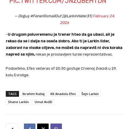
PIC.TWITTER.COM/JNZQBEHTDN
— Doğuş #FenerliİsmailOut (@LarkinHater31)
February 24,
2026
–
U drugom poluvremenu je trener hteo da ga ubaci, ali je
rekao da se i dalje ne oseća dobro. Ako ti je Larkin lider,
zaboravi na visoke ciljeve, ne možeš da napraviš ni dva koraka
napred sa njim,
rekao je proslavljeni turski reprezentativac.
Podsetimo, Efes večeras of 20:30 gostuje Crvenoj Zvezdi u 29.
kolu Evrolige.
TAGS
Ibrahim Kutlaj
KK Anadolu Efes
Šejn Larkin
Shane Larkin
Umut Avdži