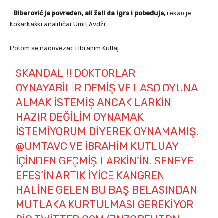
–
Biberović je povređen, ali želi da igra i pobeđuje,
rekao je
košarkaški analitičar Umit Avdži.
Potom se nadovezao i Ibrahim Kutlaj.
SKANDAL !! DOKTORLAR
OYNAYABILIR DEMIŞ VE LASO OYUNA
ALMAK ISTEMIŞ ANCAK LARKIN
HAZIR DEĞILIM OYNAMAK
ISTEMIYORUM DIYEREK OYNAMAMIŞ.
@UMTAVC
VE İBRAHIM KUTLUAY
IÇINDEN GEÇMIŞ LARKIN’IN. SENEYE
EFES’IN ARTIK IYICE KANGREN
HALINE GELEN BU BAŞ BELASINDAN
MUTLAKA KURTULMASI GEREKIYOR