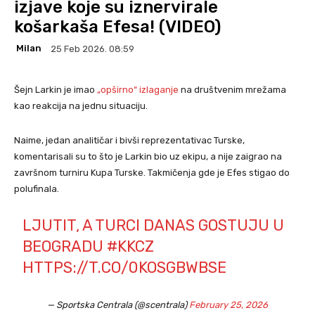
izjave koje su iznervirale
košarkaša Efesa! (VIDEO)
Milan
25 Feb 2026. 08:59
Šejn Larkin je imao
„opširno“ izlaganje
na društvenim mrežama
kao reakcija na jednu situaciju.
Naime, jedan analitičar i bivši reprezentativac Turske,
komentarisali su to što je Larkin bio uz ekipu, a nije zaigrao na
završnom turniru Kupa Turske. Takmičenja gde je Efes stigao do
polufinala.
LJUTIT, A TURCI DANAS GOSTUJU U
BEOGRADU
#KKCZ
HTTPS://T.CO/0KOSGBWBSE
— Sportska Centrala (@scentrala)
February 25, 2026