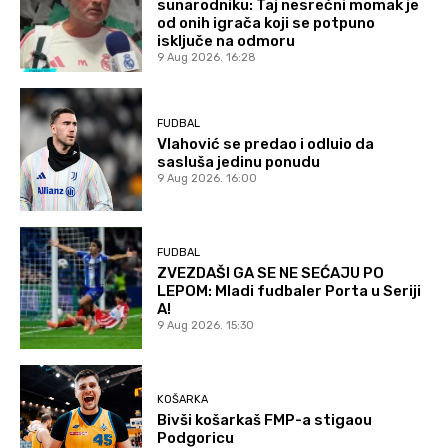
sunarodniku: Taj nesrećni momak je
od onih igrača koji se potpuno
isključe na odmoru
9 Aug 2026. 16:28
FUDBAL
Vlahović se predao i odluio da
sasluša jedinu ponudu
9 Aug 2026. 16:00
FUDBAL
ZVEZDAŠI GA SE NE SEĆAJU PO
LEPOM: Mladi fudbaler Porta u Seriji
A!
9 Aug 2026. 15:30
KOŠARKA
Bivši košarkaš FMP-a stigaou
Podgoricu