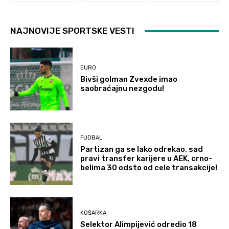
NAJNOVIJE SPORTSKE VESTI
EURO
Bivši golman Zvexde imao
saobraćajnu nezgodu!
FUDBAL
Partizan ga se lako odrekao, sad
pravi transfer karijere u AEK, crno-
belima 30 odsto od cele transakcije!
KOŠARKA
Selektor Alimpijević odredio 18