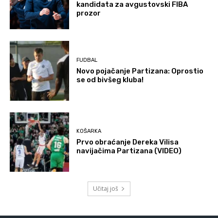
kandidata za avgustovski FIBA
prozor
FUDBAL
Novo pojačanje Partizana: Oprostio
se od bivšeg kluba!
KOŠARKA
Prvo obraćanje Dereka Vilisa
navijačima Partizana (VIDEO)
Učitaj još