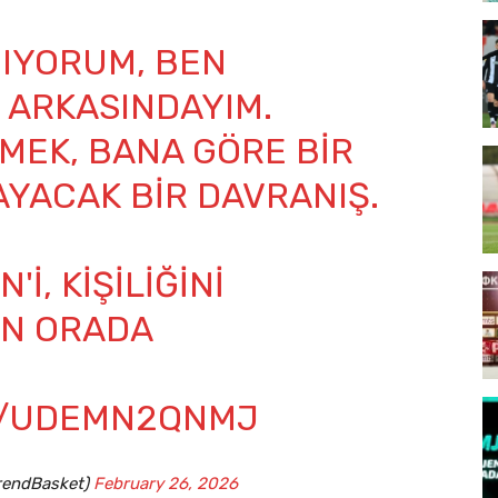
MIYORUM, BEN
 ARKASINDAYIM.
MEK, BANA GÖRE BIR
YACAK BIR DAVRANIŞ.
I, KIŞILIĞINI
EN ORADA
M/UDEMN2QNMJ
rendBasket)
February 26, 2026