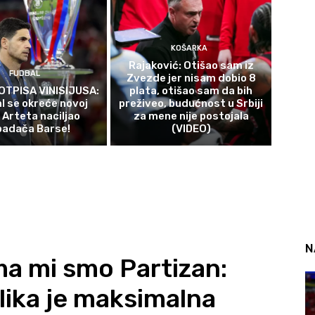
KOŠARKA
Rajaković: Otišao sam iz
FUDBAL
Zvezde jer nisam dobio 8
OTPISA VINISIJUSA:
plata, otišao sam da bih
l se okreće novoj
preživeo, budućnost u Srbiji
 Arteta naciljao
za mene nije postojala
padača Barse!
(VIDEO)