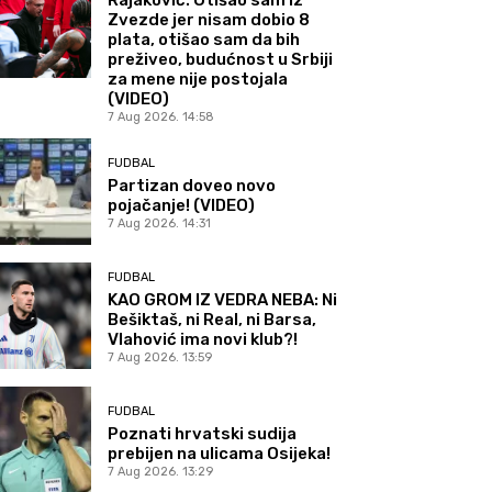
Zvezde jer nisam dobio 8
plata, otišao sam da bih
preživeo, budućnost u Srbiji
za mene nije postojala
(VIDEO)
7 Aug 2026. 14:58
FUDBAL
Partizan doveo novo
pojačanje! (VIDEO)
7 Aug 2026. 14:31
FUDBAL
KAO GROM IZ VEDRA NEBA: Ni
Bešiktaš, ni Real, ni Barsa,
Vlahović ima novi klub?!
7 Aug 2026. 13:59
FUDBAL
Poznati hrvatski sudija
prebijen na ulicama Osijeka!
7 Aug 2026. 13:29