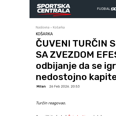
FUDBAL
Naslovna
Košarka
KOŠARKA
ČUVENI TURČIN S
SA ZVEZDOM EFESA
odbijanje da se ig
nedostojno kapit
Milan
26 Feb 2026. 20:53
Turčin reagovao.