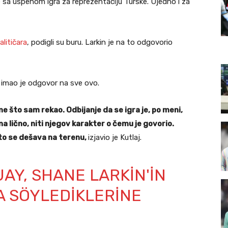
sa uspehom igra za reprezentaciju Turske. Ujedno i za
alitičara
, podigli su buru. Larkin je na to odgovorio
, imao je odgovor na sve ovo.
me što sam rekao. Odbijanje da se igra je, po meni,
 lično, niti njegov karakter o čemu je govorio.
to se dešava na terenu,
izjavio je Kutlaj.
AY, SHANE LARKIN'IN
A SÖYLEDIKLERINE