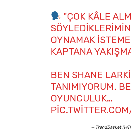
"ÇOK KÂLE AL
SÖYLEDIKLERIMIN
OYNAMAK ISTEME
KAPTANA YAKIŞMA
BEN SHANE LARKIN'
TANIMIYORUM. B
OYUNCULUK…
PIC.TWITTER.CO
— TrendBasket (@T