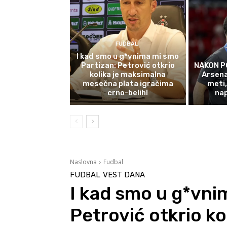
FUDBAL
I kad smo u g*vnima mi smo
Partizan: Petrović otkrio
NAKON P
kolika je maksimalna
Arsena
mesečna plata igračima
meti,
crno-belih!
na