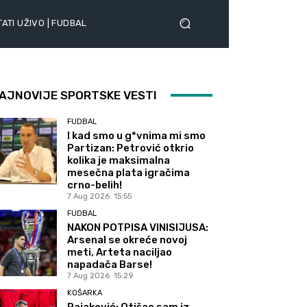
ATI UŽIVO | FUDBAL
AJNOVIJE SPORTSKE VESTI
FUDBAL
I kad smo u g*vnima mi smo
Partizan: Petrović otkrio
kolika je maksimalna
mesečna plata igračima
crno-belih!
7 Aug 2026. 15:55
FUDBAL
NAKON POTPISA VINISIJUSA:
Arsenal se okreće novoj
meti, Arteta naciljao
napadača Barse!
7 Aug 2026. 15:29
KOŠARKA
Rajaković: Otišao sam iz