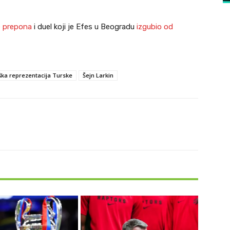
 prepona
i duel koji je Efes u Beogradu
izgubio od
ka reprezentacija Turske
Šejn Larkin