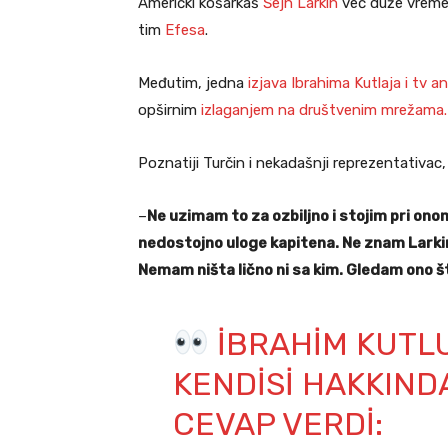
Američki košarkaš
Šejn Larkin
već duže vreme 
tim
Efesa
.
Međutim, jedna
izjava Ibrahima Kutlaja i tv an
opširnim
izlaganjem na društvenim mrežama.
Poznatiji Turčin i nekadašnji reprezentativac
–
Ne uzimam to za ozbiljno i stojim pri ono
nedostojno uloge kapitena. Ne znam Larkina
Nemam ništa lično ni sa kim. Gledam ono š
İBRAHIM KUTLU
KENDISI HAKKIND
CEVAP VERDI: