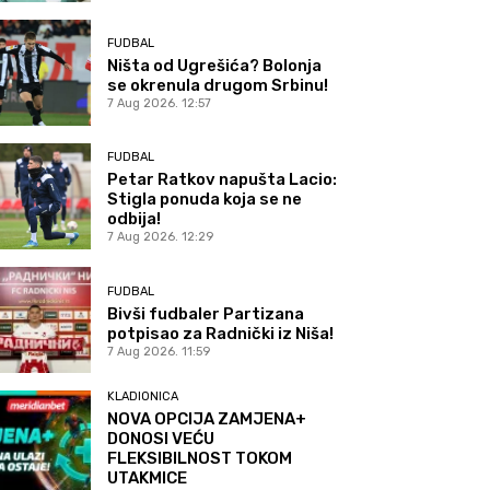
FUDBAL
Ništa od Ugrešića? Bolonja
se okrenula drugom Srbinu!
7 Aug 2026. 12:57
FUDBAL
Petar Ratkov napušta Lacio:
Stigla ponuda koja se ne
odbija!
7 Aug 2026. 12:29
FUDBAL
Bivši fudbaler Partizana
potpisao za Radnički iz Niša!
7 Aug 2026. 11:59
KLADIONICA
NOVA OPCIJA ZAMJENA+
DONOSI VEĆU
FLEKSIBILNOST TOKOM
UTAKMICE