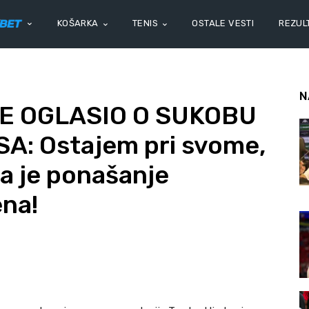
KOŠARKA
TENIS
OSTALE VESTI
REZULT
N
E OGLASIO O SUKOBU
: Ostajem pri svome,
ra je ponašanje
ena!