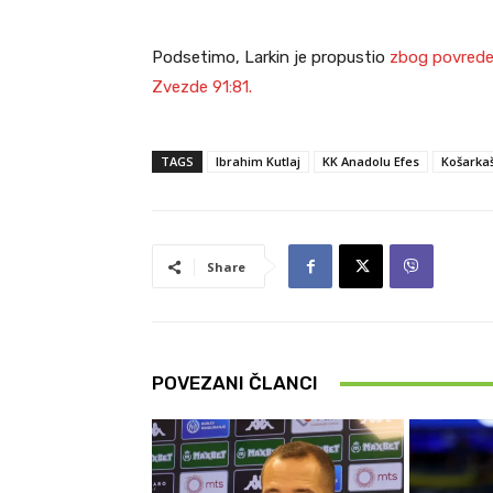
Podsetimo, Larkin je propustio
zbog povrede
Zvezde 91:81.
TAGS
Ibrahim Kutlaj
KK Anadolu Efes
Košarkaš
Share
POVEZANI ČLANCI