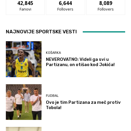
42,845
6,644
8,089
Fanovi
Follovers
Follovers
NAJNOVIJE SPORTSKE VESTI
KOŠARKA
NEVEROVATNO: Videli ga svi u
Partizanu, on otišao kod Jokića!
FUDBAL
Ovo je tim Partizana za meč protiv
Tobola!