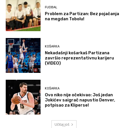
FUDBAL
Problem za Partizan: Bez pojačanja
na megdan Tobolu!
KOŠARKA
Nekadašnji košarkaš Partizana
završio reprezentativnu karijeru
(VIDEO)
KOŠARKA
Ovo niko nije očekivao: Još jedan
Jokićev saigrač napustio Denver,
potpisao za Kliperse!
Učitaj još