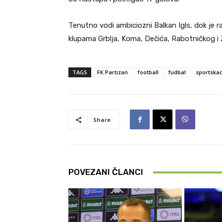
Tenutno vodi ambiciozni Balkan Igls, dok je r
klupama Grblja, Koma, Dečića, Rabotničkog i
TAGS
FK Partizan
football
fudbal
sportskac
Share
POVEZANI ČLANCI