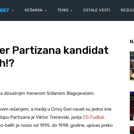
KOŠARKA
TENIS
OSTALE VESTI
REZULT
N
er Partizana kandidat
h!?
 sa dosašnjim trenerom Srđanom Blagojevićem.
vim rešenjem, a mediji u Crnoj Gori naveli su jedno ime
upu Partizana je Viktor Trenevski, javlja
CG Fudbal.
no-belih je nosio od 1995. do 1998. godine, upisao preko