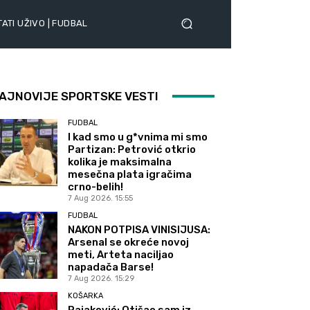
ATI UŽIVO | FUDBAL
AJNOVIJE SPORTSKE VESTI
FUDBAL
I kad smo u g*vnima mi smo
Partizan: Petrović otkrio
kolika je maksimalna
mesečna plata igračima
crno-belih!
7 Aug 2026. 15:55
FUDBAL
NAKON POTPISA VINISIJUSA:
Arsenal se okreće novoj
meti, Arteta naciljao
napadača Barse!
7 Aug 2026. 15:29
KOŠARKA
Rajaković: Otišao sam iz