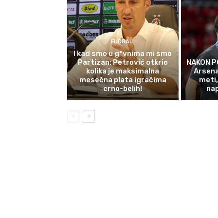
FUDBAL
I kad smo u g*vnima mi smo
Partizan: Petrović otkrio
NAKON P
kolika je maksimalna
Arsena
mesečna plata igračima
meti,
crno-belih!
na