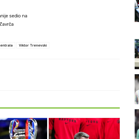
anije sedio na
 Zavrča
entrala
Viktor Trenevski