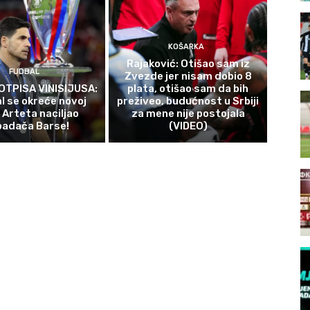
KOŠARKA
Rajaković: Otišao sam iz
FUDBAL
Zvezde jer nisam dobio 8
OTPISA VINISIJUSA:
plata, otišao sam da bih
l se okreće novoj
preživeo, budućnost u Srbiji
 Arteta naciljao
za mene nije postojala
padača Barse!
(VIDEO)