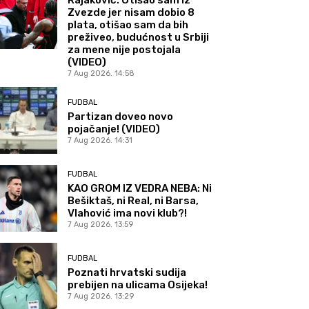
Zvezde jer nisam dobio 8
plata, otišao sam da bih
preživeo, budućnost u Srbiji
za mene nije postojala
(VIDEO)
7 Aug 2026. 14:58
FUDBAL
Partizan doveo novo
pojačanje! (VIDEO)
7 Aug 2026. 14:31
FUDBAL
KAO GROM IZ VEDRA NEBA: Ni
Bešiktaš, ni Real, ni Barsa,
Vlahović ima novi klub?!
7 Aug 2026. 13:59
FUDBAL
Poznati hrvatski sudija
prebijen na ulicama Osijeka!
7 Aug 2026. 13:29