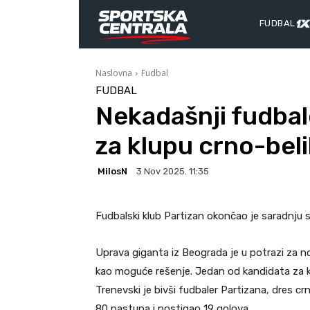
FUDBAL
Naslovna
Fudbal
FUDBAL
Nekadašnji fudbal
za klupu crno-beli
MilosN
3 Nov 2025. 11:35
Fudbalski klub Partizan okončao je saradnju
Uprava giganta iz Beograda je u potrazi za no
kao moguće rešenje. Jedan od kandidata za kl
Trenevski je bivši fudbaler Partizana, dres cr
80 nastupa i postigao 19 golova.