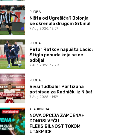
FUDBAL
Ništa od Ugrešića? Bolonja
se okrenula drugom Srbinu!
7 Aug 2026. 12:57
FUDBAL
Petar Ratkov napušta Lacio:
Stigla ponuda koja se ne
odbija!
7 Aug 2026. 12:29
FUDBAL
Bivši fudbaler Partizana
potpisao za Radnički iz Niša!
7 Aug 2026. 11:59
KLADIONICA
NOVA OPCIJA ZAMJENA+
DONOSI VEĆU
FLEKSIBILNOST TOKOM
UTAKMICE