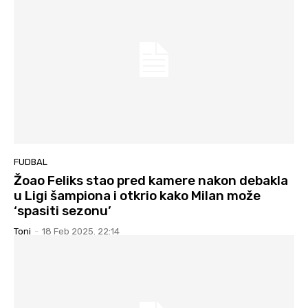
FUDBAL
Žoao Feliks stao pred kamere nakon debakla
u Ligi šampiona i otkrio kako Milan može
‘spasiti sezonu’
Toni
-
18 Feb 2025. 22:14