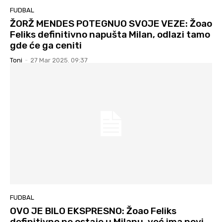
FUDBAL
ŽORŽ MENDES POTEGNUO SVOJE VEZE: Žoao
Feliks definitivno napušta Milan, odlazi tamo
gde će ga ceniti
Toni
-
27 Mar 2025. 09:37
FUDBAL
OVO JE BILO EKSPRESNO: Žoao Feliks
definitivno ne ostaje u Milanu, već ima novi