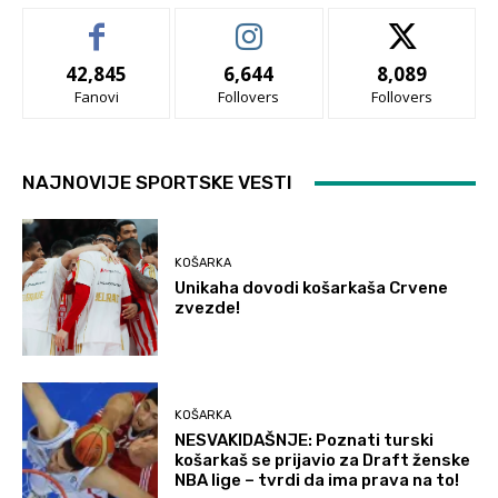
42,845
6,644
8,089
Fanovi
Follovers
Follovers
NAJNOVIJE SPORTSKE VESTI
KOŠARKA
Unikaha dovodi košarkaša Crvene
zvezde!
KOŠARKA
NESVAKIDAŠNJE: Poznati turski
košarkaš se prijavio za Draft ženske
NBA lige – tvrdi da ima prava na to!