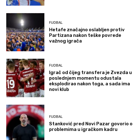
FUDBAL
Hetafe značajno oslabljen protiv
Partizana nakon teške povrede
važnog igrača
FUDBAL
Igrač od čijeg transfera je Zvezda u
poslednjem momentu odustala
eksplodirao nakon toga, a sada ima
novi klub
FUDBAL
Stanković pred Novi Pazar govorio o
problemima u igračkom kadru