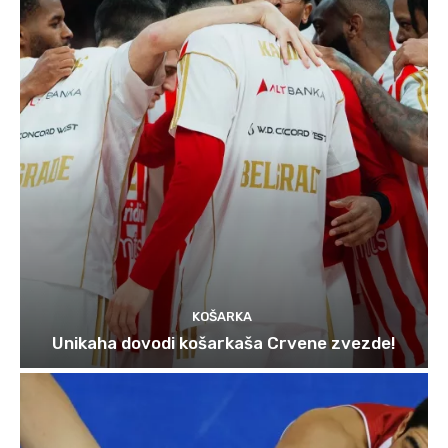
KOŠARKA
Unikaha dovodi košarkaša Crvene zvezde!