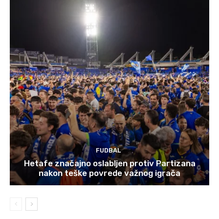
FUDBAL
Hetafe značajno oslabljen protiv Partizana
nakon teške povrede važnog igrača