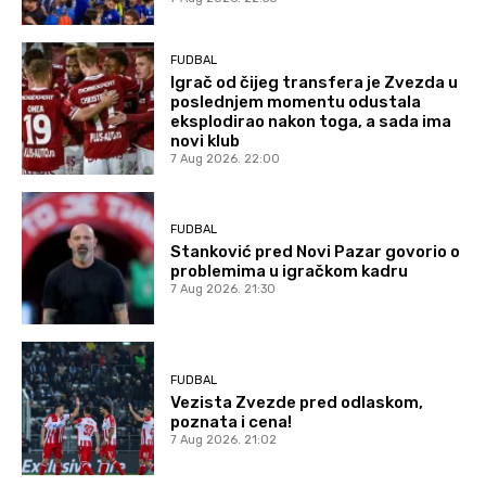
FUDBAL
Igrač od čijeg transfera je Zvezda u
poslednjem momentu odustala
eksplodirao nakon toga, a sada ima
novi klub
7 Aug 2026. 22:00
FUDBAL
Stanković pred Novi Pazar govorio o
problemima u igračkom kadru
7 Aug 2026. 21:30
FUDBAL
Vezista Zvezde pred odlaskom,
poznata i cena!
7 Aug 2026. 21:02