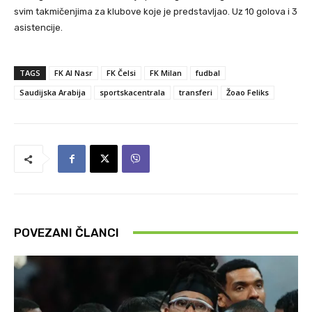
svim takmičenjima za klubove koje je predstavljao. Uz 10 golova i 3
asistencije.
TAGS
FK Al Nasr
FK Čelsi
FK Milan
fudbal
Saudijska Arabija
sportskacentrala
transferi
Žoao Feliks
POVEZANI ČLANCI