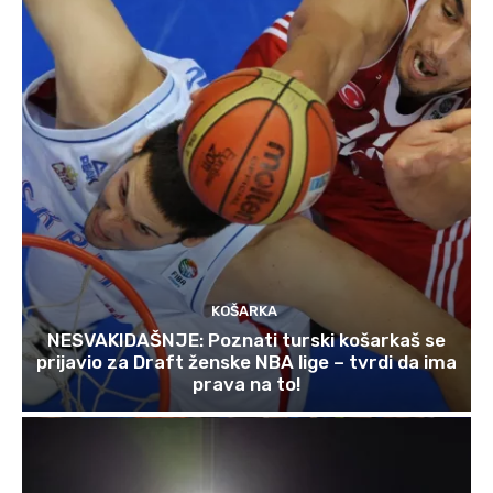
KOŠARKA
NESVAKIDAŠNJE: Poznati turski košarkaš se
prijavio za Draft ženske NBA lige – tvrdi da ima
prava na to!