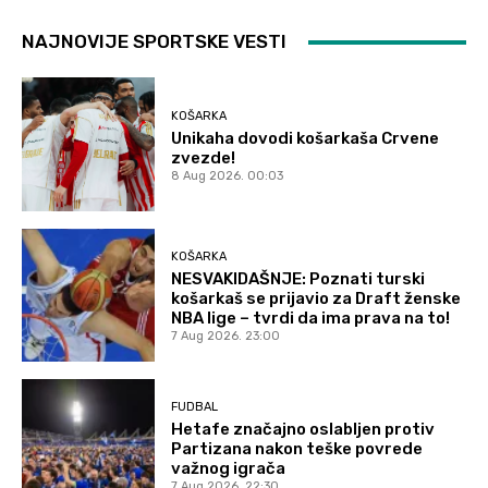
NAJNOVIJE SPORTSKE VESTI
KOŠARKA
Unikaha dovodi košarkaša Crvene
zvezde!
8 Aug 2026. 00:03
KOŠARKA
NESVAKIDAŠNJE: Poznati turski
košarkaš se prijavio za Draft ženske
NBA lige – tvrdi da ima prava na to!
7 Aug 2026. 23:00
FUDBAL
Hetafe značajno oslabljen protiv
Partizana nakon teške povrede
važnog igrača
7 Aug 2026. 22:30