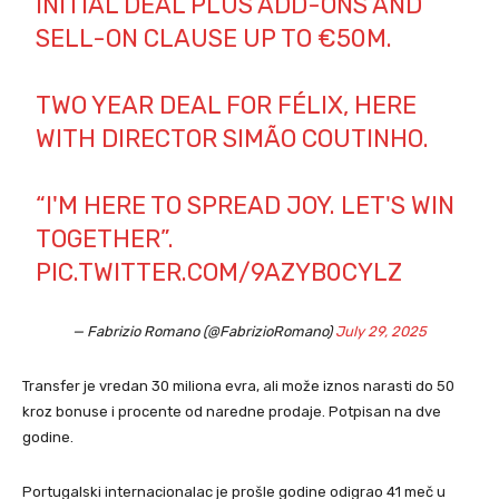
INITIAL DEAL PLUS ADD-ONS AND
SELL-ON CLAUSE UP TO €50M.
TWO YEAR DEAL FOR FÉLIX, HERE
WITH DIRECTOR SIMÃO COUTINHO.
“I'M HERE TO SPREAD JOY. LET'S WIN
TOGETHER”.
PIC.TWITTER.COM/9AZYB0CYLZ
— Fabrizio Romano (@FabrizioRomano)
July 29, 2025
Transfer je vredan 30 miliona evra, ali može iznos narasti do 50
kroz bonuse i procente od naredne prodaje. Potpisan na dve
godine.
Portugalski internacionalac je prošle godine odigrao 41 meč u