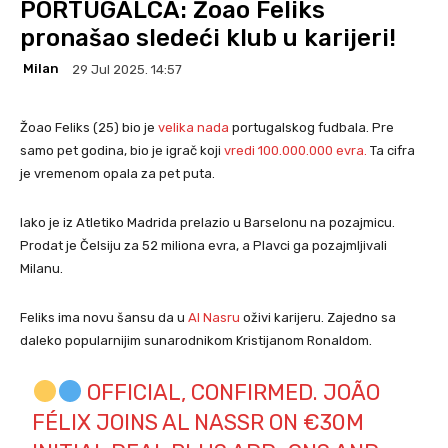
PORTUGALCA: Žoao Feliks
pronašao sledeći klub u karijeri!
Milan
29 Jul 2025. 14:57
Žoao Feliks (25) bio je
velika nada
portugalskog fudbala. Pre
samo pet godina, bio je igrač koji
vredi 100.000.000 evra.
Ta cifra
je vremenom opala za pet puta.
Iako je iz Atletiko Madrida prelazio u Barselonu na pozajmicu.
Prodat je Čelsiju za 52 miliona evra, a Plavci ga pozajmljivali
Milanu.
Feliks ima novu šansu da u
Al Nasru
oživi karijeru. Zajedno sa
daleko popularnijim sunarodnikom Kristijanom Ronaldom.
OFFICIAL, CONFIRMED. JOÃO
FÉLIX JOINS AL NASSR ON €30M