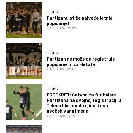
FUDBAL
Partizanu stiže najveće letnje
pojačanje!
7 Aug 2026. 20:52
FUDBAL
Partizan ne može da registruje
pojačanje ni za Hetafe!
7 Aug 2026. 20:03
FUDBAL
PREOKRET: Četvorica fudbalera
Partizana na dvojnoj registraciji u
Teleoptiku, među njima i dva
neočekivana imena!
7 Aug 2026. 19:15