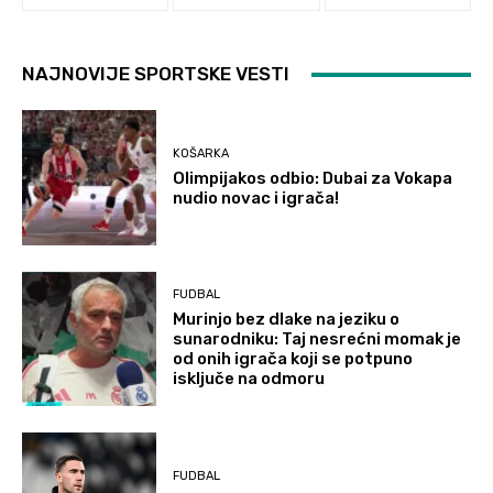
NAJNOVIJE SPORTSKE VESTI
KOŠARKA
Olimpijakos odbio: Dubai za Vokapa
nudio novac i igrača!
FUDBAL
Murinjo bez dlake na jeziku o
sunarodniku: Taj nesrećni momak je
od onih igrača koji se potpuno
isključe na odmoru
FUDBAL