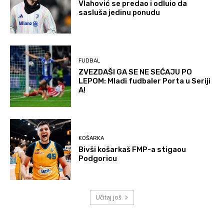
Vlahović se predao i odluio da
sasluša jedinu ponudu
FUDBAL
ZVEZDAŠI GA SE NE SEĆAJU PO
LEPOM: Mladi fudbaler Porta u Seriji
A!
KOŠARKA
Bivši košarkaš FMP-a stigaou
Podgoricu
Učitaj još