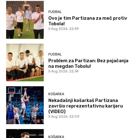
FUDBAL
Ovo je tim Partizana za meč protiv
Tobola!
5 Aug 2026. 22:59
FUDBAL
Problem za Partizan: Bez pojačanja
na megdan Tobolu!
5 Aug 2026. 22:34
KOŠARKA
Nekadašnji košarkaš Partizana
završio reprezentativnu karijeru
(VIDEO)
5 Aug 2026. 22:09
KOŠARKA