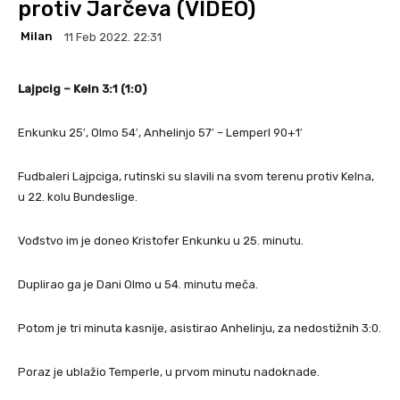
protiv Jarčeva (VIDEO)
Milan
11 Feb 2022. 22:31
Lajpcig – Keln 3:1 (1:0)
Enkunku 25′, Olmo 54′, Anhelinjo 57′ – Lemperl 90+1′
Fudbaleri Lajpciga, rutinski su slavili na svom terenu protiv Kelna,
u 22. kolu Bundeslige.
Vođstvo im je doneo Kristofer Enkunku u 25. minutu.
Duplirao ga je Dani Olmo u 54. minutu meča.
Potom je tri minuta kasnije, asistirao Anhelinju, za nedostižnih 3:0.
Poraz je ublažio Temperle, u prvom minutu nadoknade.