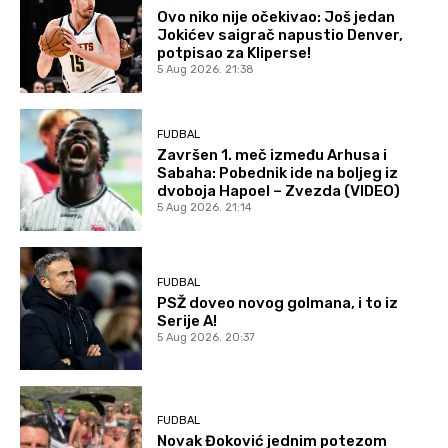
Ovo niko nije očekivao: Još jedan
Jokićev saigrač napustio Denver,
potpisao za Kliperse!
5 Aug 2026. 21:38
FUDBAL
Završen 1. meč između Arhusa i
Sabaha: Pobednik ide na boljeg iz
dvoboja Hapoel – Zvezda (VIDEO)
5 Aug 2026. 21:14
FUDBAL
PSŽ doveo novog golmana, i to iz
Serije A!
5 Aug 2026. 20:37
FUDBAL
Novak Đoković jednim potezom