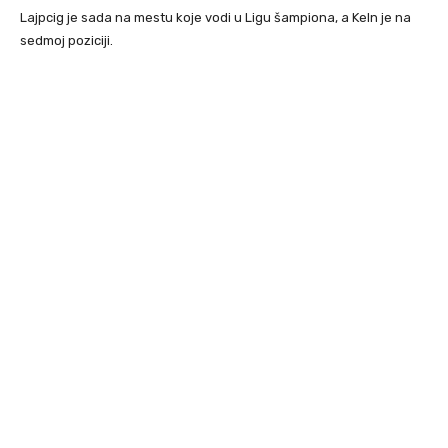
Lajpcig je sada na mestu koje vodi u Ligu šampiona, a Keln je na
sedmoj poziciji.