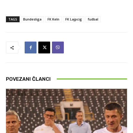
TAGS
Bundesliga
FK Keln
FK Lajpcig
fudbal
POVEZANI ČLANCI