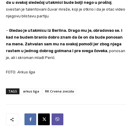
da u svakoj sledećoj utakmici bude bolji nego u prošloj
,
svestan je talentovani čuvar mreže, koji je otkrio i da je otac video
njegovu blistavu partiju.
–
Gledao je utakmicu iz Berlina. Drago mu je, obradovao se. I
kad ne budem branio dobro znam da će on da bude ponosan
na mene. Zahvalan sam mu na svakoj pomoći jer zbog njega
rastem u jednog dobrog golmana i pre svega čoveka
, ponosan
je, ali i skroman mlađi Perić.
FOTO:
Arkus liga
TAGS
arkus liga
RK Crvena zvezda