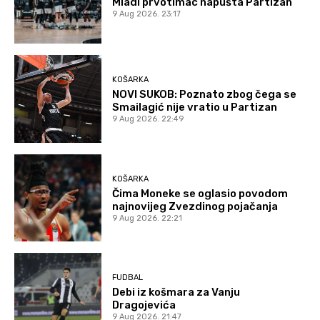
Mladi prvotimac napušta Partizan
9 Aug 2026. 23:17
KOŠARKA
NOVI SUKOB: Poznato zbog čega se
Smailagić nije vratio u Partizan
9 Aug 2026. 22:49
KOŠARKA
Čima Moneke se oglasio povodom
najnovijeg Zvezdinog pojačanja
9 Aug 2026. 22:21
FUDBAL
Debi iz košmara za Vanju
Dragojevića
9 Aug 2026. 21:47