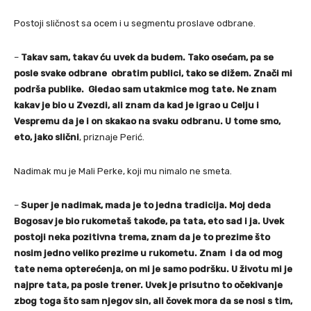
Postoji sličnost sa ocem i u segmentu proslave odbrane.
–
Takav sam, takav ću uvek da budem. Tako osećam, pa se
posle svake odbrane obratim publici, tako se dižem. Znači mi
podrša publike. Gledao sam utakmice mog tate. Ne znam
kakav je bio u Zvezdi, ali znam da kad je igrao u Celju i
Vespremu da je i on skakao na svaku odbranu. U tome smo,
eto, jako slični
, priznaje Perić.
Nadimak mu je Mali Perke, koji mu nimalo ne smeta.
–
Super je nadimak, mada je to jedna tradicija. Moj deda
Bogosav je bio rukometaš takođe, pa tata, eto sad i ja. Uvek
postoji neka pozitivna trema, znam da je to prezime što
nosim jedno veliko prezime u rukometu. Znam i da od mog
tate nema opterećenja, on mi je samo podršku. U životu mi je
najpre tata, pa posle trener. Uvek je prisutno to očekivanje
zbog toga što sam njegov sin, ali čovek mora da se nosi s tim,