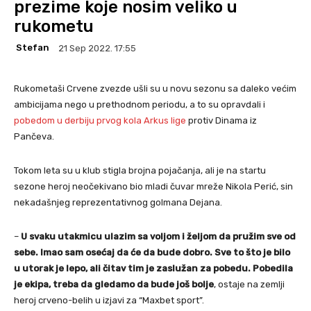
prezime koje nosim veliko u
rukometu
Stefan
21 Sep 2022. 17:55
Rukometaši Crvene zvezde ušli su u novu sezonu sa daleko većim
ambicijama nego u prethodnom periodu, a to su opravdali i
pobedom u derbiju prvog kola Arkus lige
protiv Dinama iz
Pančeva.
Tokom leta su u klub stigla brojna pojačanja, ali je na startu
sezone heroj neočekivano bio mladi čuvar mreže Nikola Perić, sin
nekadašnjeg reprezentativnog golmana Dejana.
–
U svaku utakmicu ulazim sa voljom i željom da pružim sve od
sebe. Imao sam osećaj da će da bude dobro. Sve to što je bilo
u utorak je lepo, ali čitav tim je zaslužan za pobedu. Pobedila
je ekipa, treba da gledamo da bude još bolje
, ostaje na zemlji
heroj crveno-belih u izjavi za “Maxbet sport”.