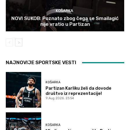
KOŠARKA
NOVI SUKOB: Poznato zbog čega se Smailagić
nije vratio u Partizan
NAJNOVIJE SPORTSKE VESTI
KOŠARKA
Partizan Karliku želi da dovode
društvo iz reprezentacije!
9 Aug 2026. 23:54
KOŠARKA