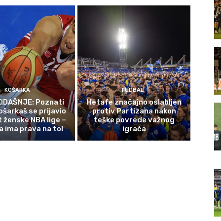
KOŠARKA
FUDBAL
IDAŠNJE: Poznati
Hetafe značajno oslabljen
ošarkaš se prijavio
protiv Partizana nakon
t ženske NBA lige –
teške povrede važnog
a ima prava na to!
igrača