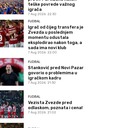
teške povrede važnog
igrača
7 Aug 2026. 22:30
FUDBAL
Igrač od čijeg transfera je
Zvezda u poslednjem
momentu odustala
eksplodirao nakon toga, a
sada ima novi klub
7 Aug 2026. 22:00
FUDBAL
Stanković pred Novi Pazar
govorio o problemima u
igračkom kadru
7 Aug 2026. 21:30
FUDBAL
Vezista Zvezde pred
odlaskom, poznata i cena!
7 Aug 2026. 21:02