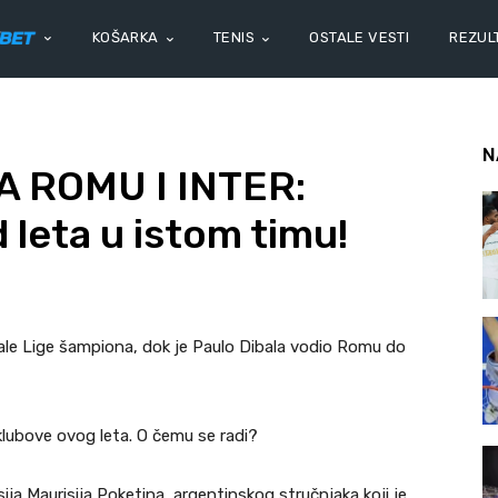
KOŠARKA
TENIS
OSTALE VESTI
REZULT
N
 ROMU I INTER:
d leta u istom timu!
nale Lige šampiona, dok je Paulo Dibala vodio Romu do
klubove ovog leta. O čemu se radi?
ja Maurisija Poketina, argentinskog stručnjaka koji je