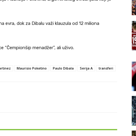
na evra, dok za Dibalu važi klauzula od 12 miliona
ice “Čempionšip menadžer”, ali uživo.
rtinez
Maurisio Poketino
Paulo Dibala
Serija A
transferi