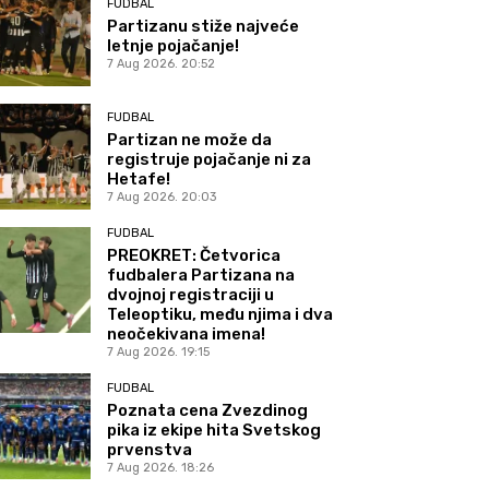
FUDBAL
Partizanu stiže najveće
letnje pojačanje!
7 Aug 2026. 20:52
FUDBAL
Partizan ne može da
registruje pojačanje ni za
Hetafe!
7 Aug 2026. 20:03
FUDBAL
PREOKRET: Četvorica
fudbalera Partizana na
dvojnoj registraciji u
Teleoptiku, među njima i dva
neočekivana imena!
7 Aug 2026. 19:15
FUDBAL
Poznata cena Zvezdinog
pika iz ekipe hita Svetskog
prvenstva
7 Aug 2026. 18:26