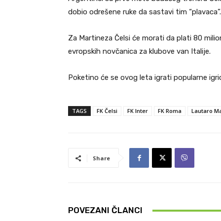
dobio odrešene ruke da sastavi tim “plavaca”.
Za Martineza Čelsi će morati da plati 80 milio
evropskih novčanica za klubove van Italije.
Poketino će se ovog leta igrati popularne igr
TAGS
FK Čelsi
FK Inter
FK Roma
Lautaro Ma
Share
POVEZANI ČLANCI