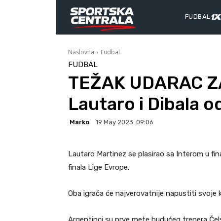
FUDBAL
Naslovna
Fudbal
FUDBAL
TEŽAK UDARAC ZA
Lautaro i Dibala o
Marko
19 May 2023. 09:06
Lautaro Martinez se plasirao sa Interom u fi
finala Lige Evrope.
Oba igrača će najverovatnije napustiti svoje 
Argentinci su prve mete budućeg trenera Čelsi