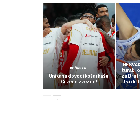
NESVAK
KOŠARKA
turski k
Unikaha dovodi košarkaša
za Draf
Crvene zvezde!
tvrdi d