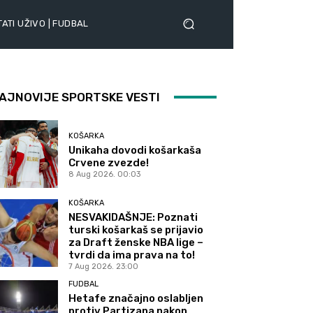
ATI UŽIVO | FUDBAL
AJNOVIJE SPORTSKE VESTI
KOŠARKA
Unikaha dovodi košarkaša
Crvene zvezde!
8 Aug 2026. 00:03
KOŠARKA
NESVAKIDAŠNJE: Poznati
turski košarkaš se prijavio
za Draft ženske NBA lige –
tvrdi da ima prava na to!
7 Aug 2026. 23:00
FUDBAL
Hetafe značajno oslabljen
protiv Partizana nakon