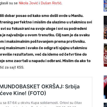
lasili su se
Nikola Jović
i
Dušan Ristić
.
ili dobar posao od kako smo došli ovde u Manilu.
 trening perfektno i mislim da ulazimo u utakmicu svi
svi su fokusirani na svoje uloge i svi su podređeni
je najvažnije u ovom trenutku. Cilj nam je da svaku
m i maksimalnim poštovanjem prema protivniku.
svoj maksimum i svako će odigrati sjajnu utakmicu
 previše rezultatom, već da idemo od četvrtine do
oje smo zacrtali u napadu i odbrani. Mislim da ako to
stić za sajt KSS.