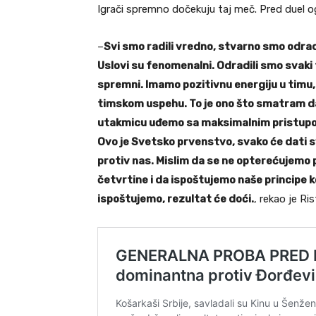
Igrači spremno dočekuju taj meč. Pred duel og
–
Svi smo radili vredno, stvarno smo odrad
Uslovi su fenomenalni. Odradili smo svaki
spremni. Imamo pozitivnu energiju u timu, 
timskom uspehu. To je ono što smatram da 
utakmicu uđemo sa maksimalnim pristupo
Ovo je Svetsko prvenstvo, svako će dati 
protiv nas. Mislim da se ne opterećujemo
četvrtine i da ispoštujemo naše principe k
ispoštujemo, rezultat će doći.
, rekao je Ri