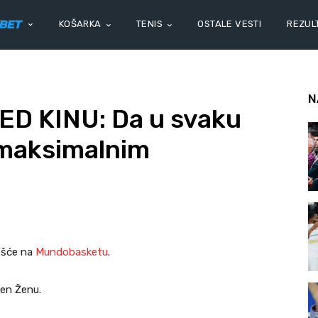
KOŠARKA
TENIS
OSTALE VESTI
REZULT
N
ED KINU: Da u svaku
maksimalnim
ešće na
Mundobasketu
.
Šen Ženu.