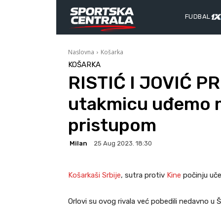
FUDBAL
Naslovna
Košarka
KOŠARKA
RISTIĆ I JOVIĆ PR
utakmicu uđemo 
pristupom
Milan
25 Aug 2023. 18:30
Košarkaši Srbije
, sutra protiv
Kine
počinju uč
Orlovi su ovog rivala već pobedili nedavno u 