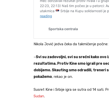
Nikola Jović jedva čeka da takmičenje počne:
–
Svi su zadovoljni, svi su srećni kako ovo
rezultatima. Protiv Kine smo igrali pre 
dobijemo. Skauting smo odradili, treneri s
pokažemo
, rekao je on.
Susret Kine i Srbije igra se sutra od 14 sati. 
Sudan
.