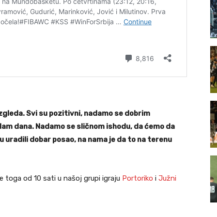
 izgleda. Svi su pozitivni, nadamo se dobrim
sedam dana. Nadamo se sličnom ishodu, da ćemo da
u uradili dobar posao, na nama je da to na terenu
Pre toga od 10 sati u našoj grupi igraju
Portoriko
i
Južni