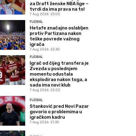
za Draft ženske NBA lige –
tvrdi da ima prava na to!
7 Aug 2026. 23:00
FUDBAL
Hetafe značajno oslabljen
protiv Partizana nakon
teške povrede važnog
igrača
7 Aug 2026. 22:30
FUDBAL
Igrač od čijeg transfera je
Zvezda u poslednjem
momentu odustala
eksplodirao nakon toga, a
sada ima novi klub
7 Aug 2026. 22:00
FUDBAL
Stanković pred Novi Pazar
govorio o problemima u
igračkom kadru
7 Aug 2026. 21:30