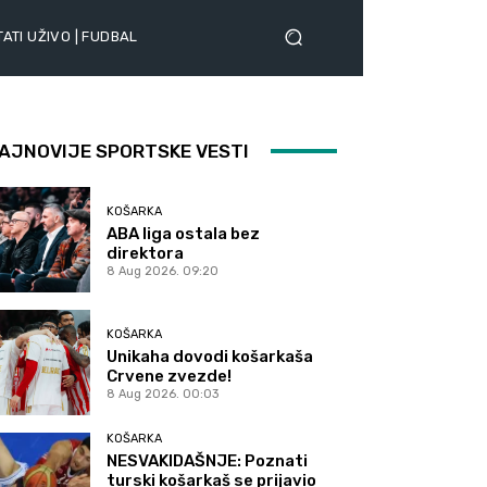
ATI UŽIVO | FUDBAL
AJNOVIJE SPORTSKE VESTI
KOŠARKA
ABA liga ostala bez
direktora
8 Aug 2026. 09:20
KOŠARKA
Unikaha dovodi košarkaša
Crvene zvezde!
8 Aug 2026. 00:03
KOŠARKA
NESVAKIDAŠNJE: Poznati
turski košarkaš se prijavio