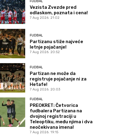
FUDBAL
Vezista Zvezde pred
odlaskom, poznata i cena!
7 Aug 2026. 21:02
FUDBAL
Partizanu stiže najveće
letnje pojačanje!
7 Aug 2026. 20:52
FUDBAL
Partizan ne može da
registruje pojačanje ni za
Hetafe!
7 Aug 2026. 20:03
FUDBAL
PREOKRET: Četvorica
fudbalera Partizana na
dvojnoj registraciji u
Teleoptiku, među njima i dva
neočekivana imena!
7 Aug 2026. 19:15