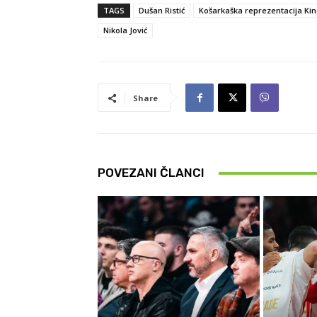
TAGS
Dušan Ristić
Košarkaška reprezentacija Ki
Nikola Jović
Share
POVEZANI ČLANCI