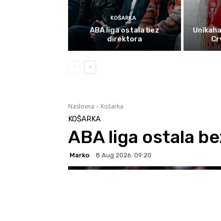
KOŠARKA
ABA liga ostala bez
Unikaha
direktora
Cr