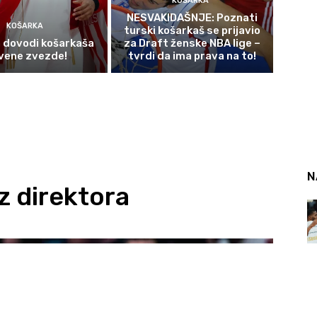
KOŠARKA
NESVAKIDAŠNJE: Poznati
KOŠARKA
turski košarkaš se prijavio
 dovodi košarkaša
za Draft ženske NBA lige –
vene zvezde!
tvrdi da ima prava na to!