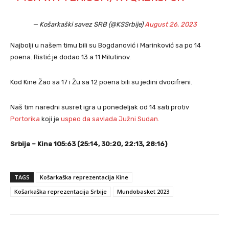
— Košarkaški savez SRB (@KSSrbije)
August 26, 2023
Najbolji u našem timu bili su Bogdanović i Marinković sa po 14
poena. Ristić je dodao 13 a 11 Milutinov.
Kod Kine Žao sa 17 i Žu sa 12 poena bili su jedini dvocifreni.
Naš tim naredni susret igra u ponedeljak od 14 sati protiv
Portorika
koji je
uspeo da savlada Južni Sudan.
Srbija – Kina 105:63 (25:14, 30:20, 22:13, 28:16)
TAGS
Košarkaška reprezentacija Kine
Košarkaška reprezentacija Srbije
Mundobasket 2023