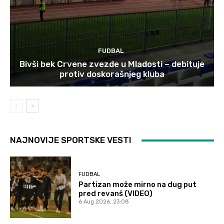
FUDBAL
Bivši bek Crvene zvezde u Mladosti – debituje
protiv doskorašnjeg kluba
NAJNOVIJE SPORTSKE VESTI
FUDBAL
Partizan može mirno na dug put
pred revanš (VIDEO)
6 Aug 2026. 23:08