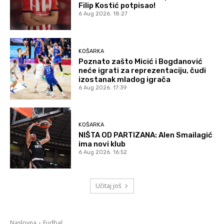
Filip Kostić potpisao!
6 Aug 2026. 18:27
KOŠARKA
Poznato zašto Micić i Bogdanović
neće igrati za reprezentaciju, čudi
izostanak mladog igrača
6 Aug 2026. 17:39
KOŠARKA
NIŠTA OD PARTIZANA: Alen Smailagić
ima novi klub
6 Aug 2026. 16:52
Učitaj još