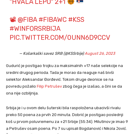
"HVALA LEPO" 2+1
📽
@FIBA
#FIBAWC
#KSS
#WINFORSRBIJA
PIC.TWITTER.COM/0UNN6D9CCV
— Košarkaški savez SRB (@KSSrbije)
August 26, 2023
Gudurić je postigao trojku za maksimalnih +17 naše selekcije na
sredini drugog perioda. Tada je morao da reaguje naš bivši
selektor Aleksandar Đorđević. Tokom druge deonice se na
povredu požalio
Filip Petrušev
zbog čega je izašao, a čini se da
ona nije ozbiljnija.
Srbija je i u ovom delu šuterski bila raspoložena ubacivši rivalu
preko 50 poena za prvih 20 minuta. Dobrić je postigao poslednji
koš u prvom poluvremenu za +21 Srbije (55:34). Milutinov je imao 9
a Petrušev osam poena. Po 7 su upisali Bogdanović i Nikola Jović.