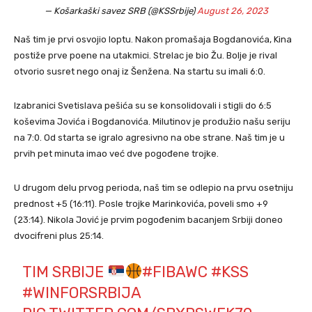
— Košarkaški savez SRB (@KSSrbije)
August 26, 2023
Naš tim je prvi osvojio loptu. Nakon promašaja Bogdanovića, Kina
postiže prve poene na utakmici. Strelac je bio Žu. Bolje je rival
otvorio susret nego onaj iz Šenžena. Na startu su imali 6:0.
Izabranici Svetislava pešića su se konsolidovali i stigli do 6:5
koševima Jovića i Bogdanovića. Milutinov je produžio našu seriju
na 7:0. Od starta se igralo agresivno na obe strane. Naš tim je u
prvih pet minuta imao već dve pogođene trojke.
U drugom delu prvog perioda, naš tim se odlepio na prvu osetniju
prednost +5 (16:11). Posle trojke Marinkovića, poveli smo +9
(23:14). Nikola Jović je prvim pogođenim bacanjem Srbiji doneo
dvocifreni plus 25:14.
TIM SRBIJE
#FIBAWC
#KSS
#WINFORSRBIJA