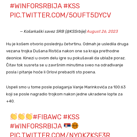
#WINFORSRBIJA
#KSS
PIC.TWITTER.COM/5OUFT5DYCV
— Košarkaški savez SRB (@KSSrbije)
August 26, 2023
Hu je košem otvorio poslednju četvrtinu. Odmah je usledila druga
vezana trojka Dušana Ristića nakon one sa kraja prethodne
deonice. Kinezi u ovom delu igre su pokušavali da ublaže poraz.
Čitav tok susreta se u završnim minutima sveo na odrađivanje
posla i pitanje hoće li Orlovi prebaciti sto poena.
Uspeli smo u tome posle polaganja Vanje Marinkovića za 100:63
koji se posle nagradio trojkom nakon jedne ukradene lopte za
+40.
#FIBAWC
#KSS
#WINFORSRBIJA
PIC.TWITTER.COM/NYQKZKSF3R