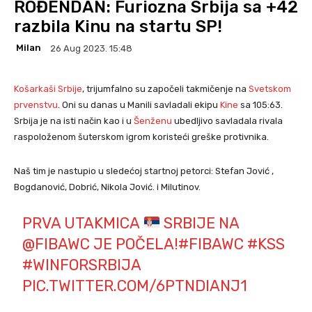
ROĐENDAN: Furiozna Srbija sa +42
razbila Kinu na startu SP!
Milan
26 Aug 2023. 15:48
Košarkaši Srbije
, trijumfalno su započeli takmičenje na
Svetskom
prvenstvu
. Oni su danas u Manili savladali ekipu
Kine
sa 105:63.
Srbija je na isti način kao i u
Šenženu
ubedljivo savladala rivala
raspoloženom šuterskom igrom koristeći greške protivnika.
Naš tim je nastupio u sledećoj startnoj petorci: Stefan Jović ,
Bogdanović, Dobrić, Nikola Jović. i Milutinov.
PRVA UTAKMICA
SRBIJE NA
@FIBAWC
JE POČELA!
#FIBAWC
#KSS
#WINFORSRBIJA
PIC.TWITTER.COM/6PTNDIANJ1