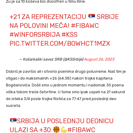
Žu je sa 10 koševa bio dvocifren u timu Kine.
+21 ZA REPREZENTACIJU
SRBIJE
NA POLOVINI MEČA!
#FIBAWC
#WINFORSRBIJA
#KSS
PIC.TWITTER.COM/BOWHCT1MZX
— Košarkaški savez SRB (@KSSrbije)
August 26, 2023
Dobrić je završio ali i otvorio poenima drugo poluvreme. Naš tim je
stigao i do maksimalnih +26 (64:38) nakon trojke kapitena
Bogdanovića. Došli smo u jednom momentu i nadomak 30 poena
viška tokom treće četvrtine. U tome smo ipak uspeli na 21 sekund
do isteka 3/4 posle trojke Ristića za 77:47 pred poslednji deo
susreta.
SRBIJA U POSLEDNJU DEONICU
ULAZI SA +30
#FIBAWC