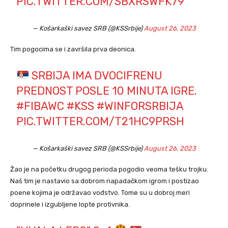
PIC.TWITTER.COM/SBXRSWFK79
— Košarkaški savez SRB (@KSSrbije)
August 26, 2023
Tim pogocima se i završila prva deonica.
SRBIJA IMA DVOCIFRENU
PREDNOST POSLE 10 MINUTA IGRE.
#FIBAWC
#KSS
#WINFORSRBIJA
PIC.TWITTER.COM/T21HC9PRSH
— Košarkaški savez SRB (@KSSrbije)
August 26, 2023
Žao je na početku drugog perioda pogodio veoma tešku trojku.
Naš tim je nastavio sa dobrom napadačkom igrom i postizao
poene kojima je održavao vođstvo. Tome su u dobroj meri
doprinele i izgubljene lopte protivnika.