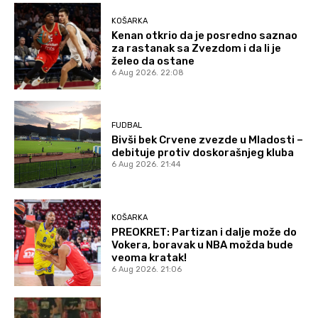
KOŠARKA
Kenan otkrio da je posredno saznao
za rastanak sa Zvezdom i da li je
želeo da ostane
6 Aug 2026. 22:08
FUDBAL
Bivši bek Crvene zvezde u Mladosti –
debituje protiv doskorašnjeg kluba
6 Aug 2026. 21:44
KOŠARKA
PREOKRET: Partizan i dalje može do
Vokera, boravak u NBA možda bude
veoma kratak!
6 Aug 2026. 21:06