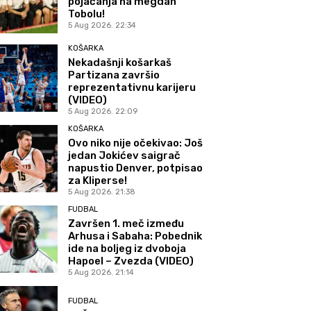
pojačanja na megdan
Tobolu!
5 Aug 2026. 22:34
KOŠARKA
Nekadašnji košarkaš
Partizana završio
reprezentativnu karijeru
(VIDEO)
5 Aug 2026. 22:09
KOŠARKA
Ovo niko nije očekivao: Još
jedan Jokićev saigrač
napustio Denver, potpisao
za Kliperse!
5 Aug 2026. 21:38
FUDBAL
Završen 1. meč između
Arhusa i Sabaha: Pobednik
ide na boljeg iz dvoboja
Hapoel – Zvezda (VIDEO)
5 Aug 2026. 21:14
FUDBAL