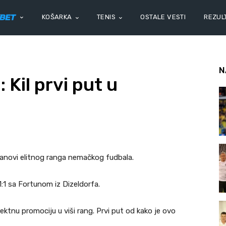
KOŠARKA
TENIS
OSTALE VESTI
REZULT
N
Kil prvi put u
lanovi elitnog ranga nemačkog fudbala.
 1:1 sa Fortunom iz Dizeldorfa.
ektnu promociju u viši rang. Prvi put od kako je ovo