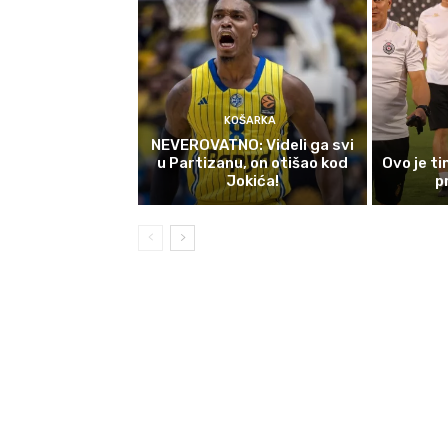
KOŠARKA
NEVEROVATNO: Videli ga svi
u Partizanu, on otišao kod
Ovo je t
Jokića!
p