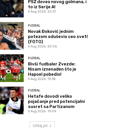
PSŽ doveo novog golmana, i
to iz Serije A!
5 Aug 2026. 20:37
FUDBAL
Novak Đoković jednim
potezom oduševio ceo svet!
(FOTO)
5 Aug 2026. 20:06
FUDBAL
Bivši fudbaler Zvezde:
Nisam iznenađen što je
Hapoel pobedio!
5 Aug 2026. 19:38
FUDBAL
Hetafe dovodi veliko
pojačanje pred potencijalni
susret sa Partizanom
5 Aug 2026. 19:09
Učitaj još