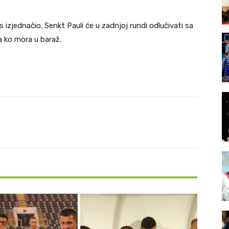
is izjednačio. Senkt Pauli će u zadnjoj rundi odlučivati sa
a ko mora u baraž.