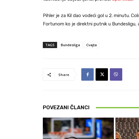
Pihler je za Kil dao vodeći gol u 2. minutu. Col
Fortunom ko je direktni putnik u Bundesligu, 
TAGS
Bundesliga
Cvajta
Share
POVEZANI ČLANCI