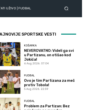
ATI UŽIVO | FUDBAL
AJNOVIJE SPORTSKE VESTI
KOŠARKA
NEVEROVATNO: Videli ga svi
u Partizanu, on otišao kod
Jokića!
6 Aug 2026. 07:04
FUDBAL
Ovo je tim Partizana za meč
protiv Tobola!
5 Aug 2026. 22:59
FUDBAL
Problem za Partizan: Bez