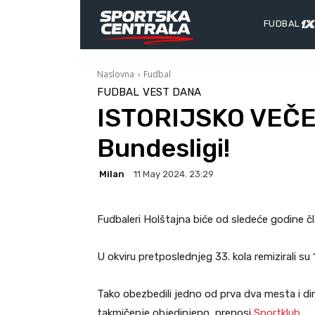
FUDBAL
Naslovna
Fudbal
FUDBAL
VEST DANA
ISTORIJSKO VEČE: 
Bundesligi!
Milan
11 May 2024. 23:29
Fudbaleri Holštajna biće od sledeće godine č
U okviru pretposlednjeg 33. kola remizirali su
Tako obezbedili jedno od prva dva mesta i dir
takmičenje objedinjeno, prenosi
Sportklub
.