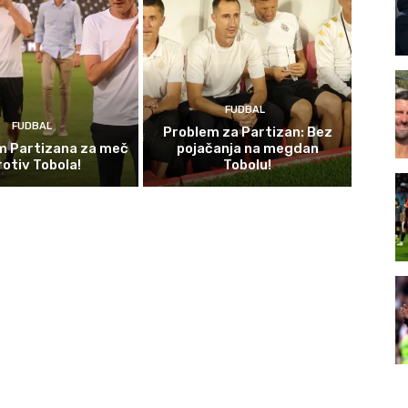
FUDBAL
FUDBAL
Problem za Partizan: Bez
im Partizana za meč
pojačanja na megdan
rotiv Tobola!
Tobolu!