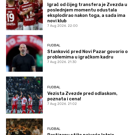
Igrač od čijeg transfera je Zvezda u
poslednjem momentu odustala
eksplodirao nakon toga, a sada ima
novi klub
7 Aug 2026. 22:00
FUDBAL
Stanković pred Novi Pazar govorio o
problemima u igračkom kadru
7 Aug 2026. 21:30
FUDBAL
Vezista Zvezde pred odlaskom,
poznata i cena!
7 Aug 2026. 21:02
FUDBAL
Partizanu stiže najveće letnje