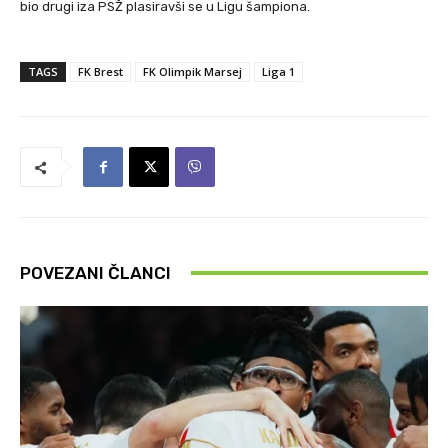
bio drugi iza PSŽ plasiravši se u Ligu šampiona.
TAGS
FK Brest
FK Olimpik Marsej
Liga 1
POVEZANI ČLANCI