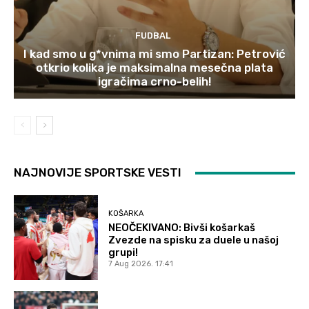
FUDBAL
I kad smo u g*vnima mi smo Partizan: Petrović
otkrio kolika je maksimalna mesečna plata
igračima crno-belih!
NAJNOVIJE SPORTSKE VESTI
KOŠARKA
NEOČEKIVANO: Bivši košarkaš
Zvezde na spisku za duele u našoj
grupi!
7 Aug 2026. 17:41