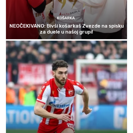
KOŠARKA
NEOČEKIVANO: Bivši košarkaš Zvezde na spisku
za duele u našoj grupi!