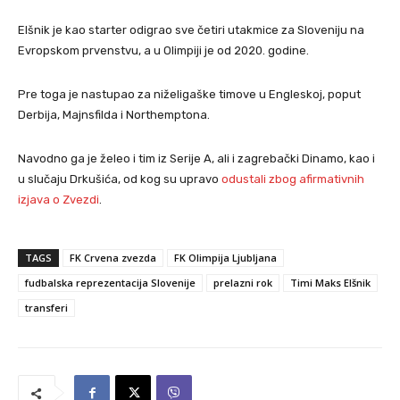
Elšnik je kao starter odigrao sve četiri utakmice za Sloveniju na
Evropskom prvenstvu, a u Olimpiji je od 2020. godine.
Pre toga je nastupao za niželigaške timove u Engleskoj, poput
Derbija, Majnsfilda i Northemptona.
Navodno ga je želeo i tim iz Serije A, ali i zagrebački Dinamo, kao i
u slučaju Drkušića, od kog su upravo
odustali zbog afirmativnih
izjava o Zvezdi
.
TAGS
FK Crvena zvezda
FK Olimpija Ljubljana
fudbalska reprezentacija Slovenije
prelazni rok
Timi Maks Elšnik
transferi