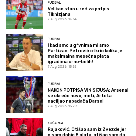
FUDBAL
Velikan stao u red za potpis
Tiknizjana
7 Aug 2026. 16:54
FUDBAL
I kad smo u g*vnima mi smo
Partizan: Petrović otkrio kolika je
maksimalna mesečna plata
igračima crno-belih!
7 Aug 2026. 15:55
FUDBAL
NAKON POTPISA VINISIJUSA: Arsenal
se okreće novoj meti, Arteta
naciljao napadača Barse!
7 Aug 2026. 15:29
KOŠARKA
Rajaković: Otišao sam iz Zvezde jer
nisam dobio 8 plata, otišao sam da