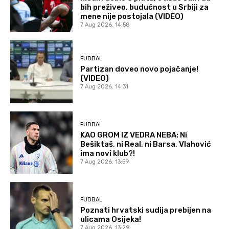
bih preživeo, budućnost u Srbiji za
mene nije postojala (VIDEO)
7 Aug 2026. 14:58
FUDBAL
Partizan doveo novo pojačanje!
(VIDEO)
7 Aug 2026. 14:31
FUDBAL
KAO GROM IZ VEDRA NEBA: Ni
Bešiktaš, ni Real, ni Barsa, Vlahović
ima novi klub?!
7 Aug 2026. 13:59
FUDBAL
Poznati hrvatski sudija prebijen na
ulicama Osijeka!
7 Aug 2026. 13:29