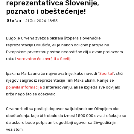
reprezentativca Slovenije,
poznato i obeštećenje!
Stefan
21 Jul 2024. 18:55
Dugo je Crvena zvezda pikirala štopera slovenačke
reprezentacije Drkušića, ali je nakon odličnih partijha na
Evropskom prvenstvu postao nedostižan cilj u ovom prelaznom
roku i
verovatno će završiti u Sevilji
.
Ipak, na Markaanu će najverovatnije, kako navodi “
Sportal
“, stići
njegov saigrač iz reprezentacije Timi Maks Elšnik. Ranije se
pojavila informacija
o interesovanju, ali se izgleda sve odvijalo
brže nego što se očekivalo.
Crveno-beli su postigli dogovor sa ljubljanskom Olimpijom oko
obeštećenja, koje bi trebalo da iznosi 1.500.000 evra, i očekuje se
da uskoro bude potpisan trogodišnji ugovor sa 26-godišnjim
vezistom.