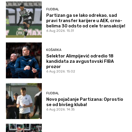
FUDBAL
Partizan ga se lako odrekao, sad
pravi transfer karijere u AEK, crno-
belima 30 odsto od cele transakcije!
6 Aug 2026. 15:31
KOŠARKA
Selektor Alimpijević odredio 18
kandidata za avgustovski FIBA
prozor
6 Aug 2026. 15:02
FUDBAL
Novo pojačanje Partizana: Oprostio
se od bivšeg kluba!
6 Aug 2026. 14:35