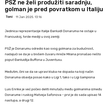
PSŽ ne želi produžiti saradnju,
golman je pred povratkom u Italiju
Toni
11 Jan 2025. 13:16
Jedinica reprezentacije Italije Đanluiđi Donaruma ne ostaje u
Francuskoj, tvrde mediji u ovoj zemlji.
PSŽ je Donarumu odredio kao svog golmana za budućnost,
nadajući se da je u bivšem čuvaru mreže Milana pronašao nešto
poput Đanluiđija Buffona u Juventusu.
Međutim, čini se da se upravi kluba ne dopada na koji način
Donaruma obavlja posao kako u Ligi 1, tako i u Ligi šampiona
Luis Enrike je već počeo deliti minutažu među golmanima između
Donarume i ruskog Matveja Safonova – prvi je do sada upisao 14
nastupa, a drugi 12.