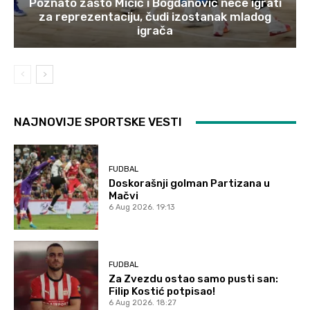
Poznato zašto Micić i Bogdanović neće igrati
za reprezentaciju, čudi izostanak mladog
igrača
NAJNOVIJE SPORTSKE VESTI
FUDBAL
Doskorašnji golman Partizana u
Mačvi
6 Aug 2026. 19:13
FUDBAL
Za Zvezdu ostao samo pusti san:
Filip Kostić potpisao!
6 Aug 2026. 18:27