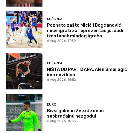
KOŠARKA
Poznato zašto Micić i Bogdanović
neće igrati za reprezentaciju, čudi
izostanak mladog igrača
6 Aug 2026. 17:39
KOŠARKA
NIŠTA OD PARTIZANA: Alen Smailagić
ima novi klub
6 Aug 2026. 16:52
EURO
Bivši golman Zvexde imao
saobraćajnu nezgodu!
6 Aug 2026. 15:58