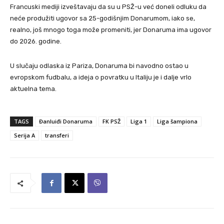
Francuski mediji izveštavaju da su u PSŽ-u već doneli odluku da
neće produžiti ugovor sa 25-godišnjim Donarumom, iako se,
realno, još mnogo toga može promeniti, jer Donaruma ima ugovor
do 2026. godine.
U slučaju odlaska iz Pariza, Donaruma bi navodno ostao u
evropskom fudbalu, a ideja o povratku u Italiju je i dalje vrlo
aktuelna tema.
TAGS
Đanluiđi Donaruma
FK PSŽ
Liga 1
Liga šampiona
Serija A
transferi