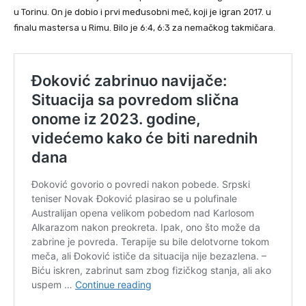
u Torinu. On je dobio i prvi međusobni meč, koji je igran 2017. u
finalu mastersa u Rimu. Bilo je 6:4, 6:3 za nemačkog takmičara.