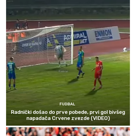
FUDBAL
Radnički došao do prve pobede, prvi gol bivšeg
napadača Crvene zvezde (VIDEO)