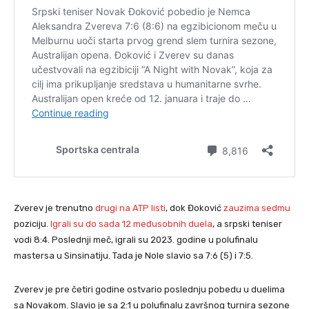
Zverev je trenutno
drugi na ATP listi
, dok Đoković
zauzima sedmu
poziciju.
Igrali su do sada 12 međusobnih duela
, a srpski teniser
vodi 8:4. Poslednji meč, igrali su 2023. godine u polufinalu
mastersa u Sinsinatiju. Tada je Nole slavio sa 7:6 (5) i 7:5.
Zverev je pre četiri godine ostvario poslednju pobedu u duelima
sa Novakom. Slavio je sa 2:1 u polufinalu završnog turnira sezone