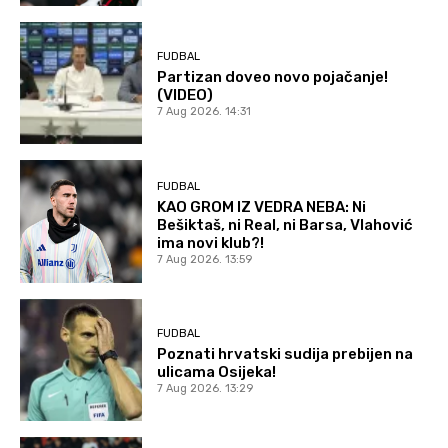
FUDBAL
Partizan doveo novo pojačanje!
(VIDEO)
7 Aug 2026. 14:31
FUDBAL
KAO GROM IZ VEDRA NEBA: Ni
Bešiktaš, ni Real, ni Barsa, Vlahović
ima novi klub?!
7 Aug 2026. 13:59
FUDBAL
Poznati hrvatski sudija prebijen na
ulicama Osijeka!
7 Aug 2026. 13:29