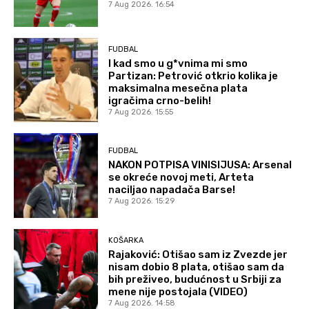
7 Aug 2026. 16:54
FUDBAL
I kad smo u g*vnima mi smo
Partizan: Petrović otkrio kolika je
maksimalna mesečna plata
igračima crno-belih!
7 Aug 2026. 15:55
FUDBAL
NAKON POTPISA VINISIJUSA: Arsenal
se okreće novoj meti, Arteta
naciljao napadača Barse!
7 Aug 2026. 15:29
KOŠARKA
Rajaković: Otišao sam iz Zvezde jer
nisam dobio 8 plata, otišao sam da
bih preživeo, budućnost u Srbiji za
mene nije postojala (VIDEO)
7 Aug 2026. 14:58