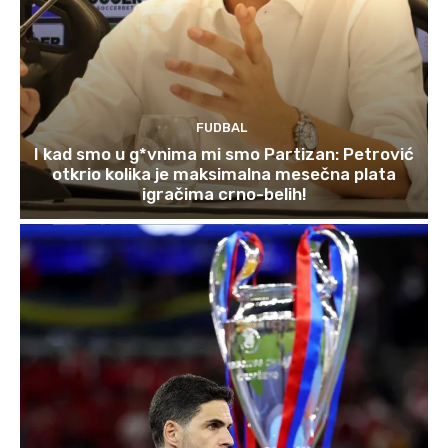
FUDBAL
I kad smo u g*vnima mi smo Partizan: Petrović
otkrio kolika je maksimalna mesečna plata
igračima crno-belih!