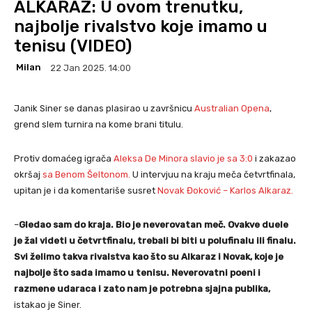
ALKARAZ: U ovom trenutku,
najbolje rivalstvo koje imamo u
tenisu (VIDEO)
Milan
22 Jan 2025. 14:00
Janik Siner se danas plasirao u završnicu
Australian Opena
,
grend slem turnira na kome brani titulu.
Protiv domaćeg igrača
Aleksa De Minora slavio je sa 3:0
i zakazao
okršaj
sa Benom Šeltonom.
U intervjuu na kraju meča četvrtfinala,
upitan je i da komentariše susret
Novak Đoković – Karlos Alkaraz.
–
Gledao sam do kraja. Bio je neverovatan meč. Ovakve duele
je žal videti u četvrtfinalu, trebali bi biti u polufinalu ili finalu.
Svi želimo takva rivalstva kao što su Alkaraz i Novak, koje je
najbolje što sada imamo u tenisu. Neverovatni poeni i
razmene udaraca i zato nam je potrebna sjajna publika,
istakao je Siner.