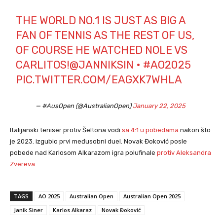
THE WORLD NO.1 IS JUST AS BIG A
FAN OF TENNIS AS THE REST OF US,
OF COURSE HE WATCHED NOLE VS
CARLITOS!
@JANNIKSIN
•
#AO2025
PIC.TWITTER.COM/EAGXK7WHLA
— #AusOpen (@AustralianOpen)
January 22, 2025
Italijanski teniser protiv Šeltona vodi
sa 4:1 u pobedama
nakon što
je 2023. izgubio prvi međusobni duel. Novak Đoković posle
pobede nad Karlosom Alkarazom igra polufinale
protiv Aleksandra
Zvereva.
TAGS
AO 2025
Australian Open
Australian Open 2025
Janik Siner
Karlos Alkaraz
Novak Đoković