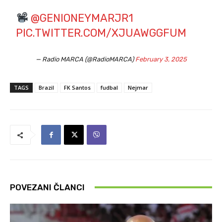
@GENIONEYMARJR1
PIC.TWITTER.COM/XJUAWGGFUM
— Radio MARCA (@RadioMARCA)
February 3, 2025
TAGS
Brazil
FK Santos
fudbal
Nejmar
POVEZANI ČLANCI