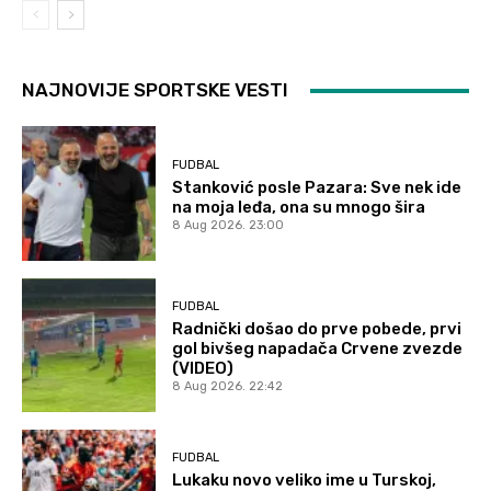
NAJNOVIJE SPORTSKE VESTI
FUDBAL
Stanković posle Pazara: Sve nek ide
na moja leđa, ona su mnogo šira
8 Aug 2026. 23:00
FUDBAL
Radnički došao do prve pobede, prvi
gol bivšeg napadača Crvene zvezde
(VIDEO)
8 Aug 2026. 22:42
FUDBAL
Lukaku novo veliko ime u Turskoj,