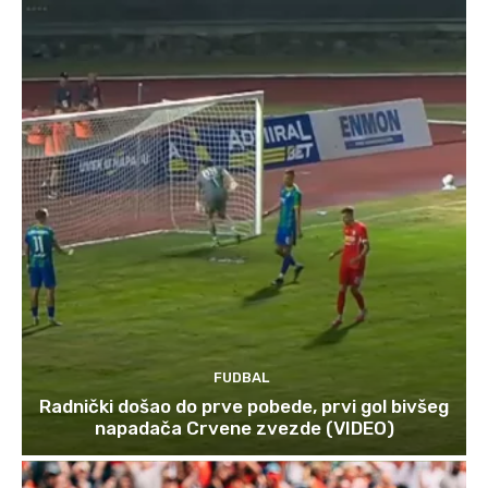
FUDBAL
Radnički došao do prve pobede, prvi gol bivšeg
napadača Crvene zvezde (VIDEO)