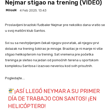
Nejmar stigao na trening (VIDEO)
MilosN
4 Feb 2025. 13:43
Proslavljeni brazilski fudbaler Nejmar pre nekoliko dana vratio se
u svoj matični klub Santos.
Svi su sa nestrpljenjem čekali njegov povratak, ali njegov prvi
dolazak na trening šokirao je mnoge. Brazilac je ni manje ni više
stigao helikopterom na trening. Sat vremena pre početka
treninga je sleteo na jedan od pomoćnih terena u sportskom
kompleksu Santosa i izazvao nevericu kod svih prisutnih.
Pogledajte….
¡ASÍ LLEGÓ NEYMAR A SU PRIMER
DÍA DE TRABAJO CON SANTOS! ¡EN
HELICÓPTERO!