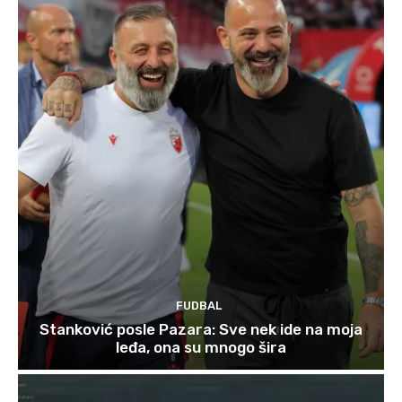
FUDBAL
Stanković posle Pazara: Sve nek ide na moja
leđa, ona su mnogo šira