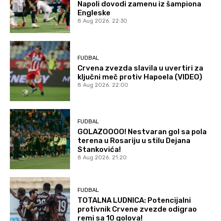
Napoli dovodi zamenu iz šampiona
Engleske
8 Aug 2026. 22:30
FUDBAL
Crvena zvezda slavila u uvertiri za
ključni meč protiv Hapoela (VIDEO)
8 Aug 2026. 22:00
FUDBAL
GOLAZOOOO! Nestvaran gol sa pola
terena u Rosariju u stilu Dejana
Stankovića!
8 Aug 2026. 21:20
FUDBAL
TOTALNA LUDNICA: Potencijalni
protivnik Crvene zvezde odigrao
remi sa 10 golova!