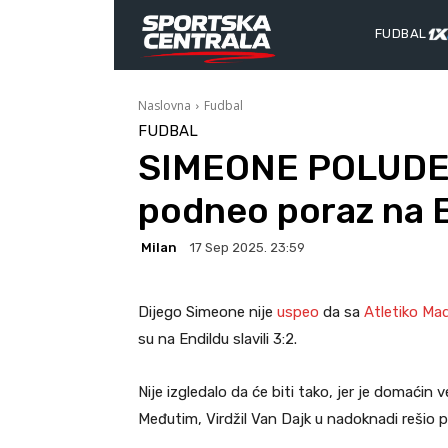
FUDBAL
Naslovna
Fudbal
FUDBAL
SIMEONE POLUDEO
podneo poraz na E
Milan
17 Sep 2025. 23:59
Dijego Simeone nije
uspeo
da sa
Atletiko Ma
su na Endildu slavili 3:2.
Nije izgledalo da će biti tako, jer je domaćin
Međutim, Virdžil Van Dajk u nadoknadi rešio p