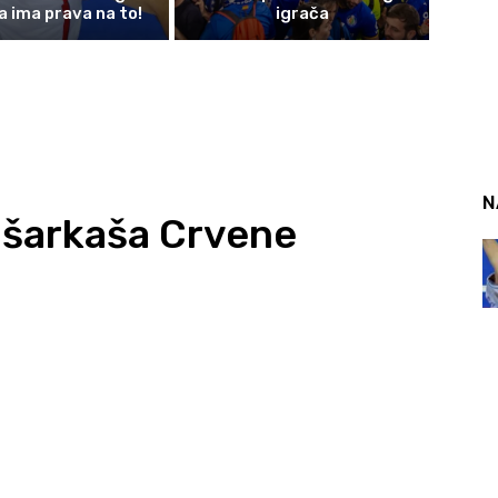
a ima prava na to!
igrača