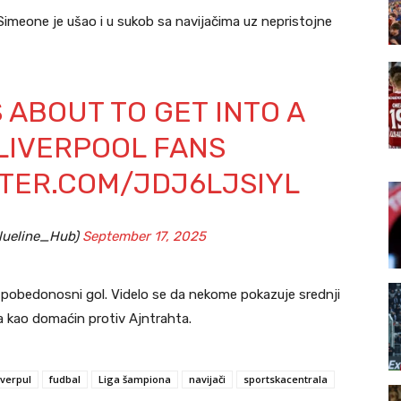
 Simeone je ušao i u sukob sa navijačima uz nepristojne
 ABOUT TO GET INTO A
LIVERPOOL FANS
TTER.COM/JDJ6LJSIYL
lueline_Hub)
September 17, 2025
vili pobedonosni gol. Videlo se da nekome pokazuje srednji
ra kao domaćin protiv Ajntrahta.
iverpul
fudbal
Liga šampiona
navijači
sportskacentrala