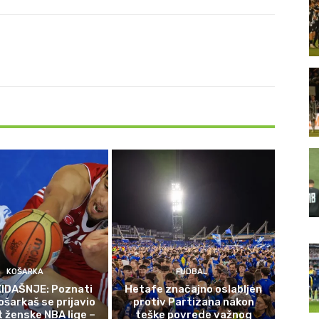
KOŠARKA
FUDBAL
IDAŠNJE: Poznati
Hetafe značajno oslabljen
ošarkaš se prijavio
protiv Partizana nakon
t ženske NBA lige –
teške povrede važnog