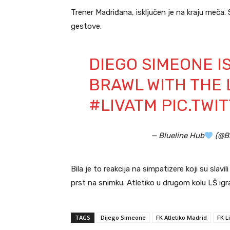
Trener Madriđana, isključen je na kraju meča.
gestove.
DIEGO SIMEONE IS
BRAWL WITH THE 
#LIVATM
PIC.TWI
— Blueline Hub
(@B
Bila je to reakcija na simpatizere koji su sla
prst na snimku. Atletiko u drugom kolu LŠ ig
TAGS
Dijego Simeone
FK Atletiko Madrid
FK L