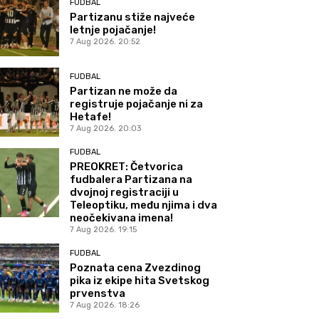
FUDBAL
Partizanu stiže najveće
letnje pojačanje!
7 Aug 2026. 20:52
FUDBAL
Partizan ne može da
registruje pojačanje ni za
Hetafe!
7 Aug 2026. 20:03
FUDBAL
PREOKRET: Četvorica
fudbalera Partizana na
dvojnoj registraciji u
Teleoptiku, među njima i dva
neočekivana imena!
7 Aug 2026. 19:15
FUDBAL
Poznata cena Zvezdinog
pika iz ekipe hita Svetskog
prvenstva
7 Aug 2026. 18:26