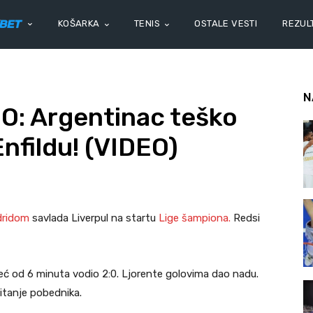
KOŠARKA
TENIS
OSTALE VESTI
REZULT
N
: Argentinac teško
nfildu! (VIDEO)
dridom
savlada Liverpul na startu
Lige
šampiona.
Redsi
 već od 6 minuta vodio 2:0. Ljorente golovima dao nadu.
itanje pobednika.