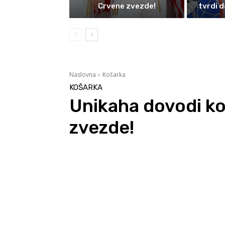
Crvene zvezde!
tvrdi d