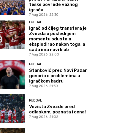
teške povrede važnog
igrača
7 Aug 2026. 22:30
FUDBAL
Igrač od čijeg transfera je
Zvezda u poslednjem
momentu odustala
eksplodirao nakon toga, a
sada ima novi klub
7 Aug 2026. 22:00
FUDBAL
Stanković pred Novi Pazar
govorio o problemima u
igračkom kadru
7 Aug 2026. 21:30
FUDBAL
Vezista Zvezde pred
odlaskom, poznata i cena!
7 Aug 2026. 21:02