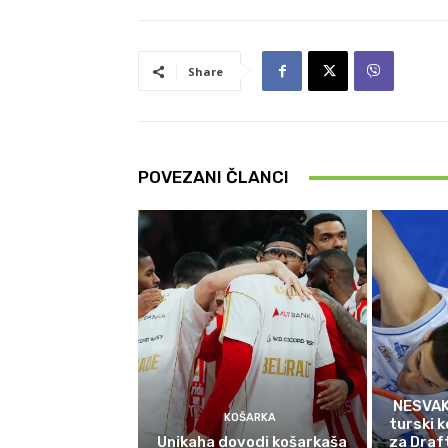
Share
POVEZANI ČLANCI
NESVAK
KOŠARKA
turski k
Unikaha dovodi košarkaša
za Draf