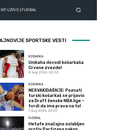
ATI UŽIVO | FUDBAL
AJNOVIJE SPORTSKE VESTI
KOŠARKA
Unikaha dovodi košarkaša
Crvene zvezde!
8 Aug 2026. 00:03
KOŠARKA
NESVAKIDAŠNJE: Poznati
turski košarkaš se prijavio
za Draft ženske NBA lige –
tvrdi da ima prava na to!
7 Aug 2026. 23:00
FUDBAL
Hetafe značajno oslabljen
protiv Partizana nakon