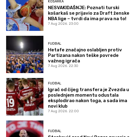
KOŠARKA
NESVAKIDAŠNJE: Poznati turski
košarkaš se prijavio za Draft ženske
NBA lige – tvrdi da ima prava na to!
7 Aug 2026. 23:00
FUDBAL
Hetafe značajno oslabljen protiv
Partizana nakon teške povrede
važnog igrača
7 Aug 2026. 22:30
FUDBAL
Igrač od čijeg transfera je Zvezda u
poslednjem momentu odustala
eksplodirao nakon toga, a sada ima
novi klub
7 Aug 2026. 22:00
FUDBAL