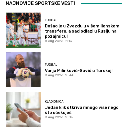
NAJNOVIJE SPORTSKE VESTI
FUDBAL
Došao je u Zvezdu u višemilionskom
transferu, a sad odlazi u Rusiju na
pozajmicu!
8 Aug 2026. 11:13
FUDBAL
Vanja Milinković-Savić u Turskoj!
8 Aug 2026. 10:44
KLADIONICA
Jedan klik otkriva mnogo više nego
što očekuješ
8 Aug 2026. 10:16