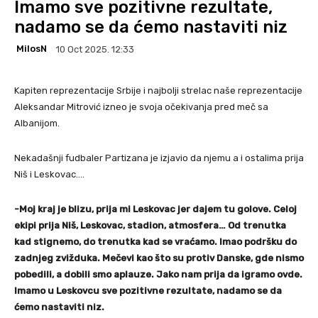
Imamo sve pozitivne rezultate,
nadamo se da ćemo nastaviti niz
MilosN
10 Oct 2025. 12:33
Kapiten reprezentacije Srbije i najbolji strelac naše reprezentacije
Aleksandar Mitrović izneo je svoja očekivanja pred meč sa
Albanijom.
Nekadašnji fudbaler Partizana je izjavio da njemu a i ostalima prija
Niš i Leskovac….
-Moj kraj je blizu, prija mi Leskovac jer dajem tu golove. Celoj
ekipi prija Niš, Leskovac, stadion, atmosfera… Od trenutka
kad stignemo, do trenutka kad se vraćamo. Imao podršku do
zadnjeg zvižduka. Mečevi kao što su protiv Danske, gde nismo
pobedili, a dobili smo aplauze. Jako nam prija da igramo ovde.
Imamo u Leskovcu sve pozitivne rezultate, nadamo se da
ćemo nastaviti niz.