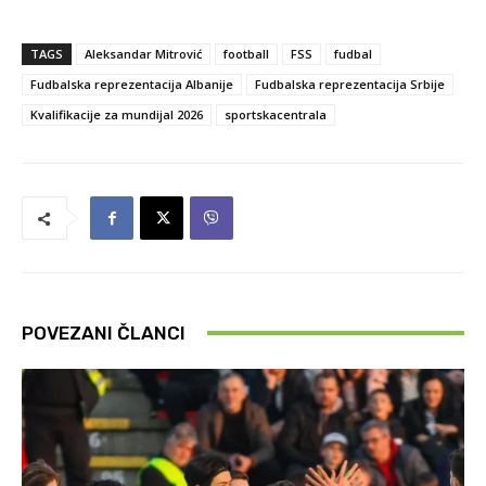
TAGS
Aleksandar Mitrović
football
FSS
fudbal
Fudbalska reprezentacija Albanije
Fudbalska reprezentacija Srbije
Kvalifikacije za mundijal 2026
sportskacentrala
POVEZANI ČLANCI