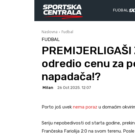
FUDBAL
Naslovna
Fudbal
FUDBAL
PREMIJERLIGAŠI 
odredio cenu za 
napadača!?
Milan
26 Oct 2025. 12:07
Porto još uvek
nema poraz
u domaćim okviri
Seriju nepobedivosti od starta godine, prekin
Frančeska Fariolija 2:0 na svom terenu. Posl