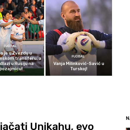
FUDBAL
o je u Zvezdu u
FUDBAL
onskom transferu, a
dlazi u Rusiju na
Vanja Milinković-Savić u
pozajmicu!
Turskoj!