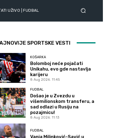
ATI UŽIVO | FUDBAL
AJNOVIJE SPORTSKE VESTI
KOŠARKA
Bolomboj neće pojačati
Unikahu, evo gde nastavlja
karijeru
8 Aug 2026. 11:45
FUDBAL
Došao je u Zvezdu u
višemilionskom transferu, a
sad odlazi u Rusiju na
pozajmicu!
8 Aug 2026. 11:13
FUDBAL
Vanja Milinković-Savić u