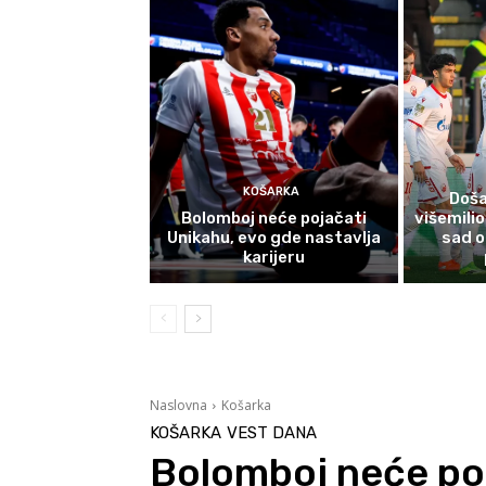
KOŠARKA
Doša
Bolomboj neće pojačati
višemili
Unikahu, evo gde nastavlja
sad o
karijeru