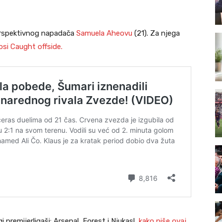
erspektivnog napadača
Samuela Aheovu
(21). Za njega
osi Caught offside.
gi premijerligaši: Arsenal, Forest i Njukasl,
kako piše ovaj