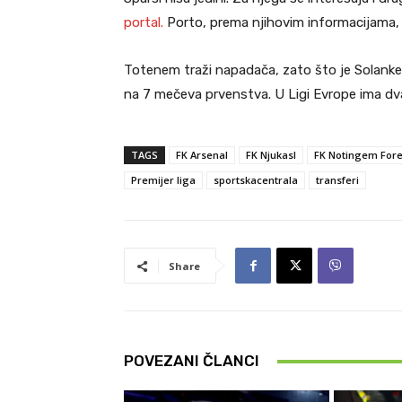
portal.
Porto, prema njihovim informacijama, s
Totenem traži napadača, zato što je Solank
na 7 mečeva prvenstva. U Ligi Evrope ima dv
TAGS
FK Arsenal
FK Njukasl
FK Notingem Fore
Premijer liga
sportskacentrala
transferi
Share
POVEZANI ČLANCI