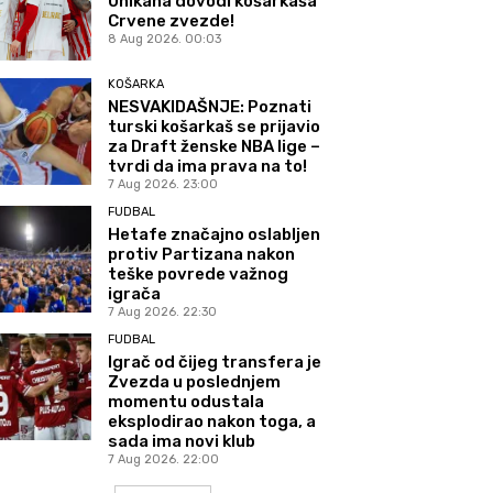
Unikaha dovodi košarkaša
Crvene zvezde!
8 Aug 2026. 00:03
KOŠARKA
NESVAKIDAŠNJE: Poznati
turski košarkaš se prijavio
za Draft ženske NBA lige –
tvrdi da ima prava na to!
7 Aug 2026. 23:00
FUDBAL
Hetafe značajno oslabljen
protiv Partizana nakon
teške povrede važnog
igrača
7 Aug 2026. 22:30
FUDBAL
Igrač od čijeg transfera je
Zvezda u poslednjem
momentu odustala
eksplodirao nakon toga, a
sada ima novi klub
7 Aug 2026. 22:00