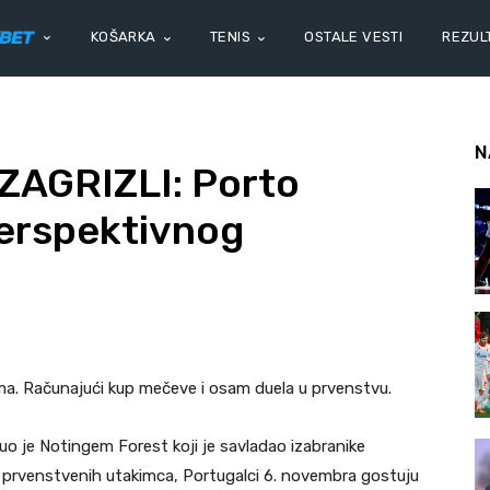
KOŠARKA
TENIS
OSTALE VESTI
REZULT
N
ZAGRIZLI: Porto
perspektivnog
ma. Računajući kup mečeve i osam duela u prvenstvu.
uo je Notingem Forest koji je savladao izabranike
e prvenstvenih utakimca, Portugalci 6. novembra gostuju