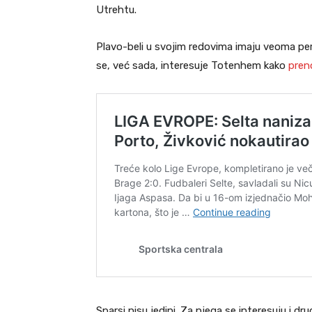
Utrehtu.
Plavo-beli u svojim redovima imaju veoma p
se, već sada, interesuje Totenhem kako
pren
Sparsi nisu jedini. Za njega se interesuju i dru