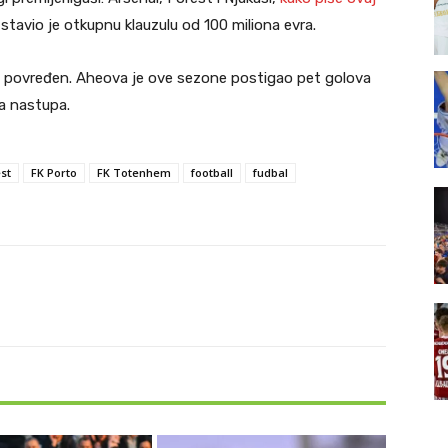
tavio je otkupnu klauzulu od 100 miliona evra.
e povređen. Aheova je ove sezone postigao pet golova
a nastupa.
st
FK Porto
FK Totenhem
football
fudbal