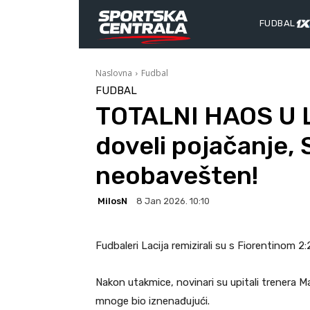
FUDBAL
Naslovna
Fudbal
FUDBAL
TOTALNI HAOS U L
doveli pojačanje, S
neobavešten!
MilosN
8 Jan 2026. 10:10
Fudbaleri Lacija remizirali su s Fiorentinom 2:2
Nakon utakmice, novinari su upitali trenera M
mnoge bio iznenađujući.