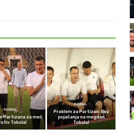
FUDBAL
FUDBAL
Problem za Partizan: Bez
im Partizana za meč
pojačanja na megdan
rotiv Tobola!
Tobolu!