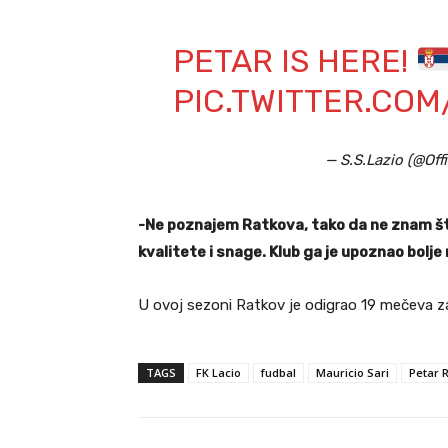
PETAR IS HERE!
PIC.TWITTER.CO
— S.S.Lazio (@Off
-Ne poznajem Ratkova, tako da ne znam št
kvalitete i snage. Klub ga je upoznao bolje
U ovoj sezoni Ratkov je odigrao 19 mečeva za
TAGS
FK Lacio
fudbal
Mauricio Sari
Petar 