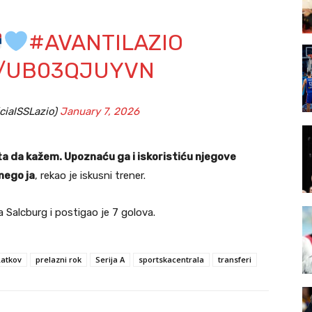
#AVANTILAZIO
M/UB03QJUYVN
icialSSLazio)
January 7, 2026
a da kažem. Upoznaću ga i iskoristiću njegove
 nego ja
, rekao je iskusni trener.
 Salcburg i postigao je 7 golova.
Ratkov
prelazni rok
Serija A
sportskacentrala
transferi