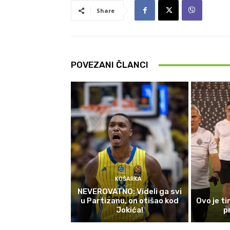
Share
POVEZANI ČLANCI
KOŠARKA
NEVEROVATNO: Videli ga svi
u Partizanu, on otišao kod
Ovo je t
Jokića!
p