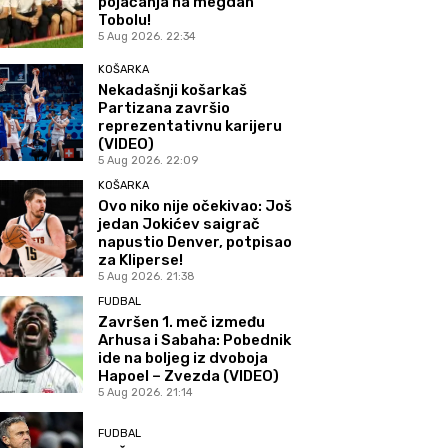
pojačanja na megdan
Tobolu!
5 Aug 2026. 22:34
KOŠARKA
Nekadašnji košarkaš
Partizana završio
reprezentativnu karijeru
(VIDEO)
5 Aug 2026. 22:09
KOŠARKA
Ovo niko nije očekivao: Još
jedan Jokićev saigrač
napustio Denver, potpisao
za Kliperse!
5 Aug 2026. 21:38
FUDBAL
Završen 1. meč između
Arhusa i Sabaha: Pobednik
ide na boljeg iz dvoboja
Hapoel – Zvezda (VIDEO)
5 Aug 2026. 21:14
FUDBAL