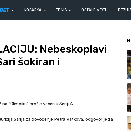
KOŠARKA
TENIS
OSTALE VESTI
REZULT
N
ACIJU: Nebeskoplavi
ari šokiran i
 na “Olimpiku” prošle večeri u Seriji A.
auricija Sarija za dovođenje Petra Ratkova, odgovor je za