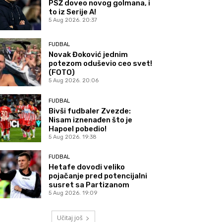
PSŽ doveo novog golmana, i
to iz Serije A!
5 Aug 2026. 20:37
FUDBAL
Novak Đoković jednim
potezom oduševio ceo svet!
(FOTO)
5 Aug 2026. 20:06
FUDBAL
Bivši fudbaler Zvezde:
Nisam iznenađen što je
Hapoel pobedio!
5 Aug 2026. 19:38
FUDBAL
Hetafe dovodi veliko
pojačanje pred potencijalni
susret sa Partizanom
5 Aug 2026. 19:09
Učitaj još