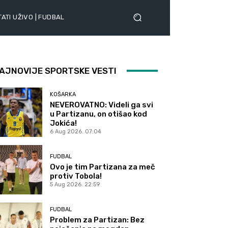
ATI UŽIVO | FUDBAL
AJNOVIJE SPORTSKE VESTI
KOŠARKA
NEVEROVATNO: Videli ga svi
u Partizanu, on otišao kod
Jokića!
6 Aug 2026. 07:04
FUDBAL
Ovo je tim Partizana za meč
protiv Tobola!
5 Aug 2026. 22:59
FUDBAL
Problem za Partizan: Bez