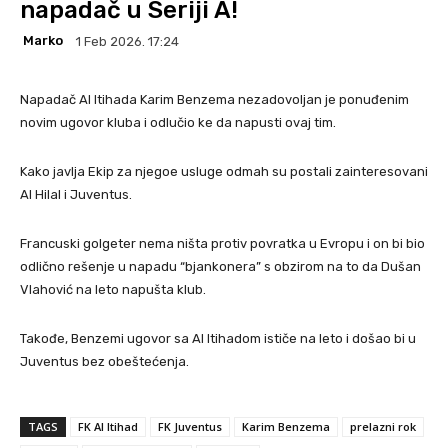
napadač u Seriji A!
Marko
1 Feb 2026. 17:24
Napadač Al Itihada Karim Benzema nezadovoljan je ponuđenim
novim ugovor kluba i odlučio ke da napusti ovaj tim.
Kako javlja Ekip za njegoe usluge odmah su postali zainteresovani
Al Hilal i Juventus.
Francuski golgeter nema ništa protiv povratka u Evropu i on bi bio
odlično rešenje u napadu “bjankonera” s obzirom na to da Dušan
Vlahović na leto napušta klub.
Takođe, Benzemi ugovor sa Al Itihadom ističe na leto i došao bi u
Juventus bez obeštećenja.
TAGS
FK Al Itihad
FK Juventus
Karim Benzema
prelazni rok