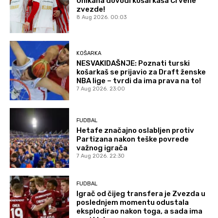
Unikaha dovodi košarkaša Crvene
zvezde!
8 Aug 2026. 00:03
KOŠARKA
NESVAKIDAŠNJE: Poznati turski
košarkaš se prijavio za Draft ženske
NBA lige – tvrdi da ima prava na to!
7 Aug 2026. 23:00
FUDBAL
Hetafe značajno oslabljen protiv
Partizana nakon teške povrede
važnog igrača
7 Aug 2026. 22:30
FUDBAL
Igrač od čijeg transfera je Zvezda u
poslednjem momentu odustala
eksplodirao nakon toga, a sada ima