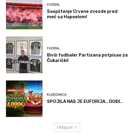
FUDBAL
Saopštenje Crvene zvezde pred
meč sa Hapoelom!
FUDBAL
Bivši fudbaler Partizana potpisao za
Čukarički!
KLADIONICA
SPOJILA NAS JE EUFORIJA… DOĐI…
Učitaj još