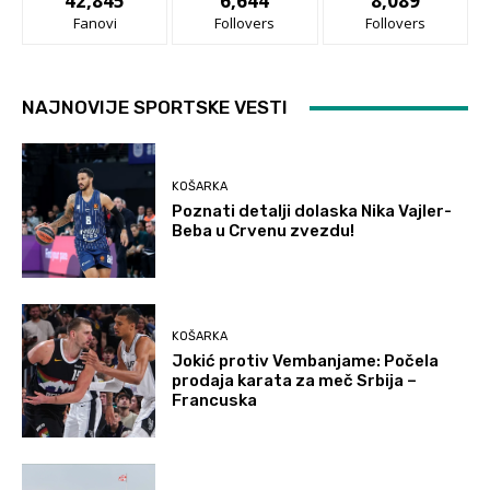
42,845
6,644
8,089
Fanovi
Follovers
Follovers
NAJNOVIJE SPORTSKE VESTI
KOŠARKA
Poznati detalji dolaska Nika Vajler-
Beba u Crvenu zvezdu!
KOŠARKA
Jokić protiv Vembanjame: Počela
prodaja karata za meč Srbija –
Francuska