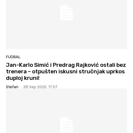
FUDBAL
Jan-Karlo Simić i Predrag Rajković ostali bez
trenera – otpušten iskusni stručnjak uprkos
duploj kruni!
Stefan
-
28 Sep 2025. 17:07