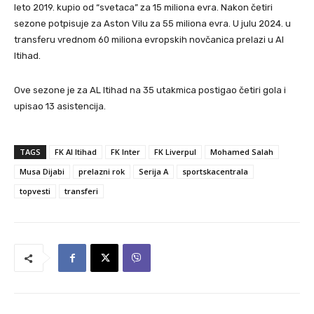
leto 2019. kupio od “svetaca” za 15 miliona evra. Nakon četiri
sezone potpisuje za Aston Vilu za 55 miliona evra. U julu 2024. u
transferu vrednom 60 miliona evropskih novčanica prelazi u Al
Itihad.
Ove sezone je za AL Itihad na 35 utakmica postigao četiri gola i
upisao 13 asistencija.
TAGS
FK Al Itihad
FK Inter
FK Liverpul
Mohamed Salah
Musa Dijabi
prelazni rok
Serija A
sportskacentrala
topvesti
transferi