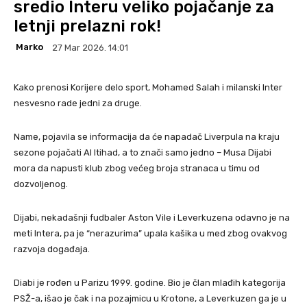
sredio Interu veliko pojačanje za
letnji prelazni rok!
Marko
27 Mar 2026. 14:01
Kako prenosi Korijere delo sport, Mohamed Salah i milanski Inter
nesvesno rade jedni za druge.
Name, pojavila se informacija da će napadač Liverpula na kraju
sezone pojačati Al Itihad, a to znači samo jedno – Musa Dijabi
mora da napusti klub zbog većeg broja stranaca u timu od
dozvoljenog.
Dijabi, nekadašnji fudbaler Aston Vile i Leverkuzena odavno je na
meti Intera, pa je “nerazurima” upala kašika u med zbog ovakvog
razvoja događaja.
Diabi je rođen u Parizu 1999. godine. Bio je član mlađih kategorija
PSŽ-a, išao je čak i na pozajmicu u Krotone, a Leverkuzen ga je u