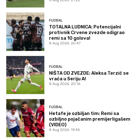
8 Aug 2026. 21:20
FUDBAL
TOTALNA LUDNICA: Potencijalni
protivnik Crvene zvezde odigrao
remi sa 10 golova!
8 Aug 2026. 20:47
FUDBAL
NIŠTA OD ZVEZDE: Aleksa Terzić se
vraća u Seriju A!
8 Aug 2026. 20:16
FUDBAL
Hetafe je ozbiljan tim: Remi sa
ozbiljno pojačanim premijerligašem
(VIDEO)
8 Aug 2026. 19:45