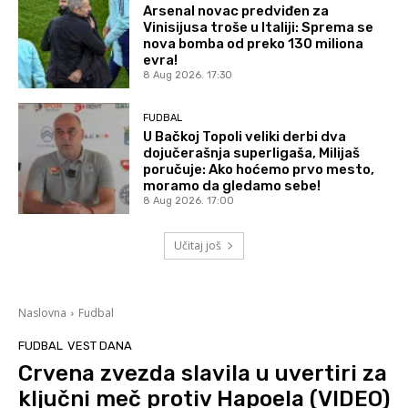
Arsenal novac predviđen za
Vinisijusa troše u Italiji: Sprema se
nova bomba od preko 130 miliona
evra!
8 Aug 2026. 17:30
FUDBAL
U Bačkoj Topoli veliki derbi dva
dojučerašnja superligaša, Milijaš
poručuje: Ako hoćemo prvo mesto,
moramo da gledamo sebe!
8 Aug 2026. 17:00
Učitaj još