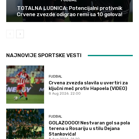
TOTALNA LUDNICA: Potencijalni protivnik
Crvene zvezde odigrao remi sa 10 golova!
NAJNOVIJE SPORTSKE VESTI
FUDBAL
Crvena zvezda slavila u uvertiri za
ključni meč protiv Hapoela (VIDEO)
8 Aug 2026. 22:00
FUDBAL
GOLAZOOOO! Nestvaran gol sa pola
terena u Rosariju u stilu Dejana
Stankovića!