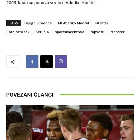
2003. kada se ponovo vratio u Atletiko Madrid.
TAGS
Dijego Simeone
FK Atletiko Madrid
FK Inter
prelazni rok
Serija A
sportskacentrala
topvesti
transferi
POVEZANI ČLANCI