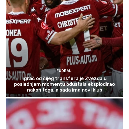
FUDBAL
Igrač od čijeg transfera je Zvezda u
poslednjem momentu odustala eksplodirao
nakon toga, a sada ima novi klub