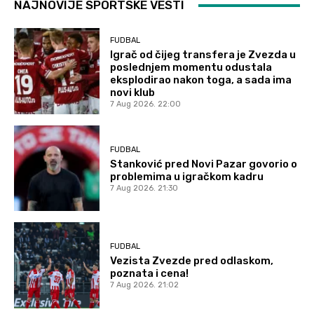
NAJNOVIJE SPORTSKE VESTI
FUDBAL
Igrač od čijeg transfera je Zvezda u
poslednjem momentu odustala
eksplodirao nakon toga, a sada ima
novi klub
7 Aug 2026. 22:00
FUDBAL
Stanković pred Novi Pazar govorio o
problemima u igračkom kadru
7 Aug 2026. 21:30
FUDBAL
Vezista Zvezde pred odlaskom,
poznata i cena!
7 Aug 2026. 21:02