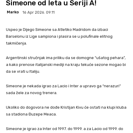
Simeone od leta u Seriji A!
Marko
16 Apr 2026. 09:11
Uspeo je Dijego Simeone sa Atletiko Madridom da izbaci
Barselonu iz Lige sampiona i plasira se u polufinale elitnog
takmičenja.
Argentinski stručnjak ima priliku da se domogne “ušatog pehara”,
a kako prenose italijanski mediji na kraju tekuće sezone mogao bi
da se vrati u Italiju.
Simeone je nekada igrao za Lacio i Inter a upravo ga “nerazuri”
sada žele za novog trenera.
Ukoliko do dogovora ne dođe Kristijan Kivu će ostati na klupi kluba
sa stadiona Đuzepe Meaca.
Simeone je igrao za Inter od 1997. do 1999. a za Lacio od 1999. do