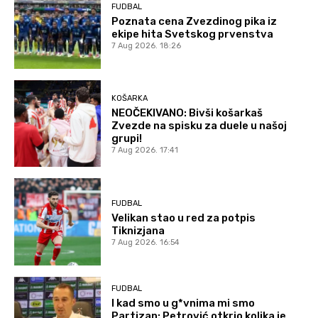
FUDBAL
Poznata cena Zvezdinog pika iz
ekipe hita Svetskog prvenstva
7 Aug 2026. 18:26
KOŠARKA
NEOČEKIVANO: Bivši košarkaš
Zvezde na spisku za duele u našoj
grupi!
7 Aug 2026. 17:41
FUDBAL
Velikan stao u red za potpis
Tiknizjana
7 Aug 2026. 16:54
FUDBAL
I kad smo u g*vnima mi smo
Partizan: Petrović otkrio kolika je