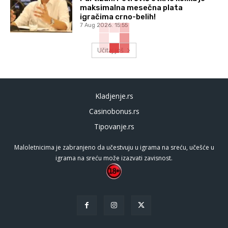
maksimalna mesečna plata
igračima crno-belih!
7 Aug 2026. 15:55
Učitaj još
Kladjenje.rs
Casinobonus.rs
Tipovanje.rs
Maloletnicima je zabranjeno da učestvuju u igrama na sreću, učešće u
igrama na sreću može izazvati zavisnost.