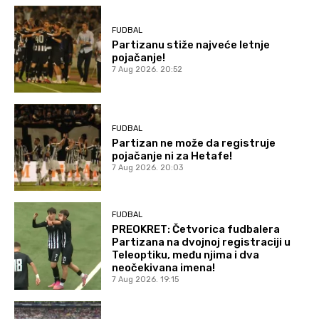
FUDBAL
Partizanu stiže najveće letnje
pojačanje!
7 Aug 2026. 20:52
FUDBAL
Partizan ne može da registruje
pojačanje ni za Hetafe!
7 Aug 2026. 20:03
FUDBAL
PREOKRET: Četvorica fudbalera
Partizana na dvojnoj registraciji u
Teleoptiku, među njima i dva
neočekivana imena!
7 Aug 2026. 19:15