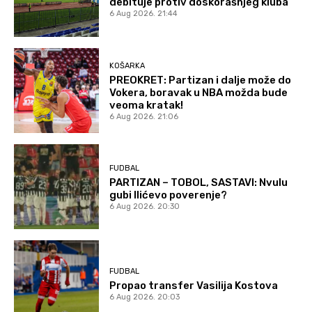
debituje protiv doskorašnjeg kluba
6 Aug 2026. 21:44
KOŠARKA
PREOKRET: Partizan i dalje može do
Vokera, boravak u NBA možda bude
veoma kratak!
6 Aug 2026. 21:06
FUDBAL
PARTIZAN – TOBOL, SASTAVI: Nvulu
gubi Ilićevo poverenje?
6 Aug 2026. 20:30
FUDBAL
Propao transfer Vasilija Kostova
6 Aug 2026. 20:03