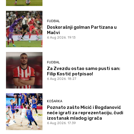
FUDBAL
Doskorašnji golman Partizana u
Mačvi
6 Aug 2026. 19:13
FUDBAL
Za Zvezdu ostao samo pusti san:
Filip Kostić potpisao!
6 Aug 2026. 18:27
KOŠARKA
Poznato zašto Micić i Bogdanović
neće igrati za reprezentaciju, čudi
izostanak mladog igrača
6 Aug 2026. 17:39