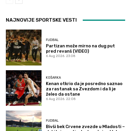
NAJNOVIJE SPORTSKE VESTI
FUDBAL
Partizan može mirno na dug put
pred revanš (VIDEO)
6 Aug 2026. 23:08
KOŠARKA
Kenan otkrio da je posredno saznao
za rastanak sa Zvezdom i da li je
želeo da ostane
6 Aug 2026. 22:08
FUDBAL
Bivši bek Crvene zvezde u Mladosti –