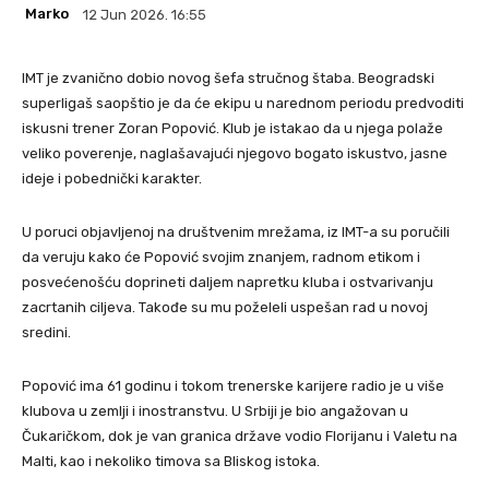
Marko
12 Jun 2026. 16:55
IMT je zvanično dobio novog šefa stručnog štaba. Beogradski
superligaš saopštio je da će ekipu u narednom periodu predvoditi
iskusni trener Zoran Popović. Klub je istakao da u njega polaže
veliko poverenje, naglašavajući njegovo bogato iskustvo, jasne
ideje i pobednički karakter.
U poruci objavljenoj na društvenim mrežama, iz IMT-a su poručili
da veruju kako će Popović svojim znanjem, radnom etikom i
posvećenošću doprineti daljem napretku kluba i ostvarivanju
zacrtanih ciljeva. Takođe su mu poželeli uspešan rad u novoj
sredini.
Popović ima 61 godinu i tokom trenerske karijere radio je u više
klubova u zemlji i inostranstvu. U Srbiji je bio angažovan u
Čukaričkom, dok je van granica države vodio Florijanu i Valetu na
Malti, kao i nekoliko timova sa Bliskog istoka.