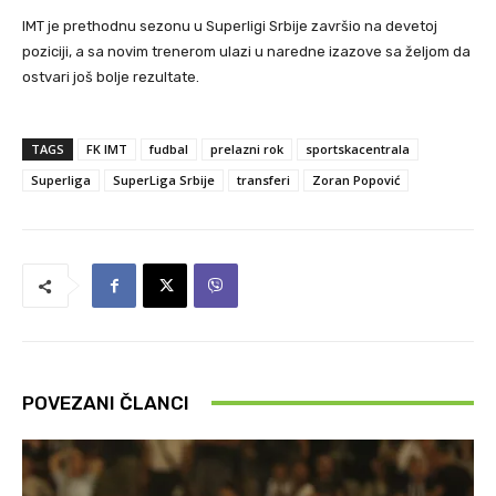
IMT je prethodnu sezonu u Superligi Srbije završio na devetoj
poziciji, a sa novim trenerom ulazi u naredne izazove sa željom da
ostvari još bolje rezultate.
TAGS
FK IMT
fudbal
prelazni rok
sportskacentrala
Superliga
SuperLiga Srbije
transferi
Zoran Popović
POVEZANI ČLANCI