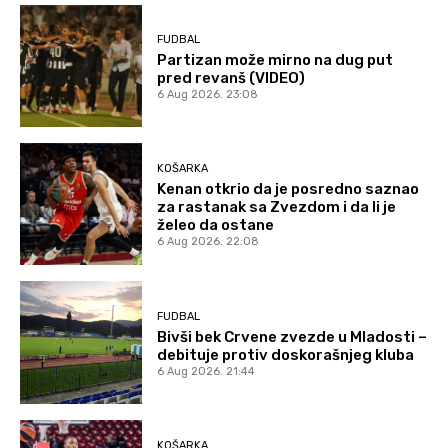
FUDBAL
Partizan može mirno na dug put
pred revanš (VIDEO)
6 Aug 2026. 23:08
KOŠARKA
Kenan otkrio da je posredno saznao
za rastanak sa Zvezdom i da li je
želeo da ostane
6 Aug 2026. 22:08
FUDBAL
Bivši bek Crvene zvezde u Mladosti –
debituje protiv doskorašnjeg kluba
6 Aug 2026. 21:44
KOŠARKA