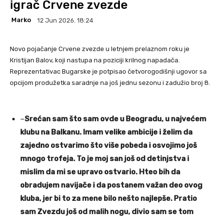
igrač Crvene zvezde
Marko
12 Jun 2026. 18:24
Novo pojačanje Crvene zvezde u letnjem prelaznom roku je
Кristijan Balov, koji nastupa na poziciji krilnog napadača.
Reprezentativac Bugarske je potpisao četvorogodišnji ugovor sa
opcijom produžetka saradnje na još jednu sezonu i zadužio broj 8.
–
Srećan sam što sam ovde u Beogradu, u najvećem
klubu na Balkanu. Imam velike ambicije i želim da
zajedno ostvarimo što više pobeda i osvojimo još
mnogo trofeja. To je moj san još od detinjstva i
mislim da mi se upravo ostvario. Hteo bih da
obradujem navijače i da postanem važan deo ovog
kluba, jer bi to za mene bilo nešto najlepše. Pratio
sam Zvezdu još od malih nogu, divio sam se tom