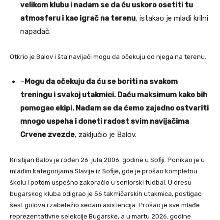
velikom klubu i nadam se da ću uskoro osetiti tu
atmosferu i kao igrač na terenu
, istakao je mladi krilni
napadač.
Otkrio je Balov i šta navijači mogu da očekuju od njega na terenu.
–
Mogu da očekuju da ću se boriti na svakom
treningu i svakoj utakmici. Daću maksimum kako bih
pomogao ekipi. Nadam se da ćemo zajedno ostvariti
mnogo uspeha i doneti radost svim navijačima
Crvene zvezde
, zaključio je Balov.
Кristijan Balov je rođen 26. jula 2006. godine u Sofiji. Ponikao je u
mlađim kategorijama Slavije iz Sofije, gde je prošao kompletnu
školu i potom uspešno zakoračio u seniorski fudbal. U dresu
bugarskog kluba odigrao je 56 takmičarskih utakmica, postigao
šest golova i zabeležio sedam asistencija. Prošao je sve mlađe
reprezentativne selekcije Bugarske, a u martu 2026. godine