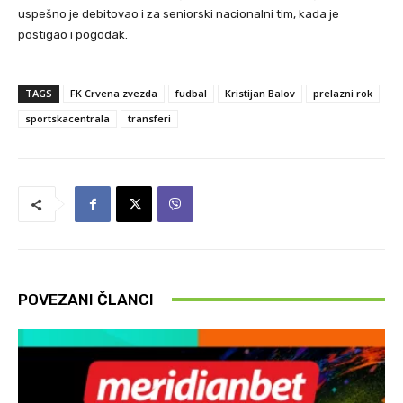
uspešno je debitovao i za seniorski nacionalni tim, kada je
postigao i pogodak.
TAGS
FK Crvena zvezda
fudbal
Kristijan Balov
prelazni rok
sportskacentrala
transferi
POVEZANI ČLANCI