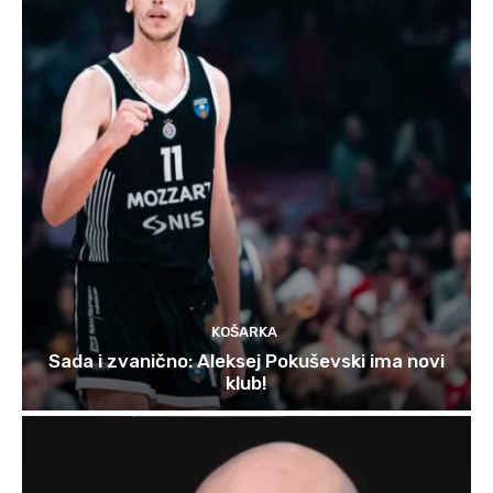
KOŠARKA
Sada i zvanično: Aleksej Pokuševski ima novi
klub!