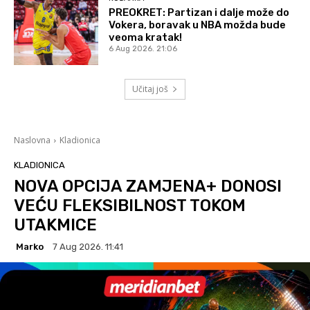
PREOKRET: Partizan i dalje može do
Vokera, boravak u NBA možda bude
veoma kratak!
6 Aug 2026. 21:06
Učitaj još