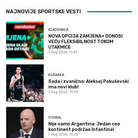
NAJNOVIJE SPORTSKE VESTI
KLADIONICA
NOVA OPCIJA ZAMJENA+ DONOSI
VEĆU FLEKSIBILNOST TOKOM
UTAKMICE
7 Aug 2026. 11:41
KOŠARKA
Sada i zvanično: Aleksej Pokuševski
ima novi klub!
7 Aug 2026. 11:09
FUDBAL
Nije samo Argentina: Jedan ceo
kontinent podržao Infantina!
7 Aug 2026. 10:39