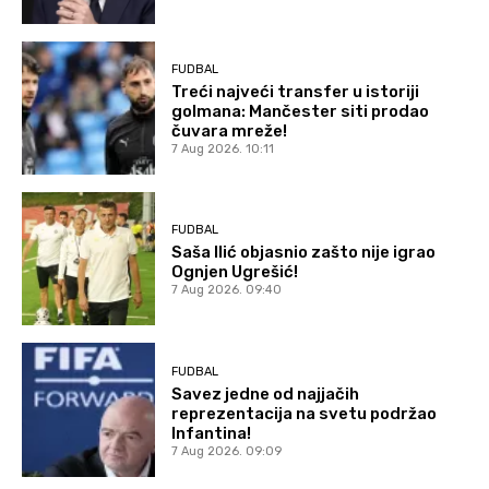
FUDBAL
Treći najveći transfer u istoriji
golmana: Mančester siti prodao
čuvara mreže!
7 Aug 2026. 10:11
FUDBAL
Saša Ilić objasnio zašto nije igrao
Ognjen Ugrešić!
7 Aug 2026. 09:40
FUDBAL
Savez jedne od najjačih
reprezentacija na svetu podržao
Infantina!
7 Aug 2026. 09:09