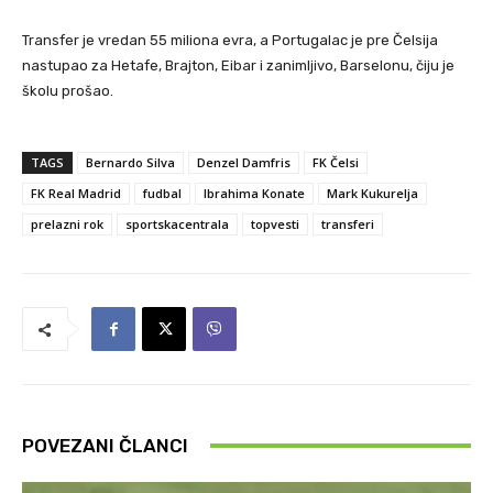
Transfer je vredan 55 miliona evra, a Portugalac je pre Čelsija
nastupao za Hetafe, Brajton, Eibar i zanimljivo, Barselonu, čiju je
školu prošao.
TAGS
Bernardo Silva
Denzel Damfris
FK Čelsi
FK Real Madrid
fudbal
Ibrahima Konate
Mark Kukurelja
prelazni rok
sportskacentrala
topvesti
transferi
POVEZANI ČLANCI