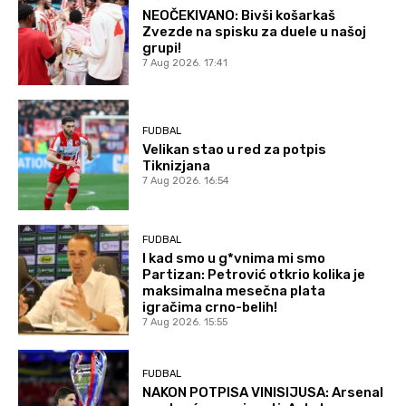
NEOČEKIVANO: Bivši košarkaš
Zvezde na spisku za duele u našoj
grupi!
7 Aug 2026. 17:41
FUDBAL
Velikan stao u red za potpis
Tiknizjana
7 Aug 2026. 16:54
FUDBAL
I kad smo u g*vnima mi smo
Partizan: Petrović otkrio kolika je
maksimalna mesečna plata
igračima crno-belih!
7 Aug 2026. 15:55
FUDBAL
NAKON POTPISA VINISIJUSA: Arsenal