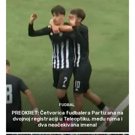
FUDBAL
PREOKRET: Četvorica fudbalera Partizana na
dvojnoj registraciji u Teleoptiku, među njima i
dva neočekivana imena!