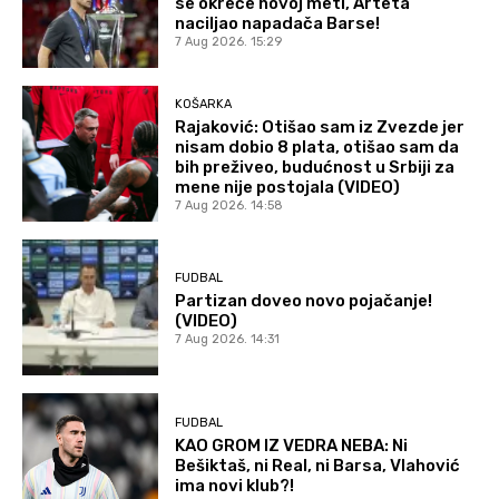
se okreće novoj meti, Arteta
naciljao napadača Barse!
7 Aug 2026. 15:29
KOŠARKA
Rajaković: Otišao sam iz Zvezde jer
nisam dobio 8 plata, otišao sam da
bih preživeo, budućnost u Srbiji za
mene nije postojala (VIDEO)
7 Aug 2026. 14:58
FUDBAL
Partizan doveo novo pojačanje!
(VIDEO)
7 Aug 2026. 14:31
FUDBAL
KAO GROM IZ VEDRA NEBA: Ni
Bešiktaš, ni Real, ni Barsa, Vlahović
ima novi klub?!