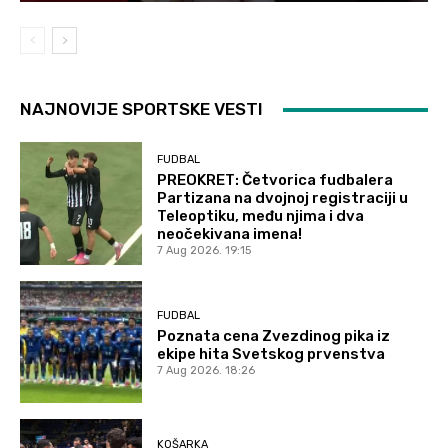
NAJNOVIJE SPORTSKE VESTI
FUDBAL
PREOKRET: Četvorica fudbalera
Partizana na dvojnoj registraciji u
Teleoptiku, među njima i dva
neočekivana imena!
7 Aug 2026. 19:15
FUDBAL
Poznata cena Zvezdinog pika iz
ekipe hita Svetskog prvenstva
7 Aug 2026. 18:26
KOŠARKA