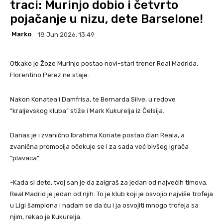
traci: Murinjo dobio i četvrto
pojačanje u nizu, dete Barselone!
Marko
18 Jun 2026. 13:49
Otkako je Žoze Murinjo postao novi-stari trener Real Madrida,
Florentino Perez ne staje.
Nakon Konatea i Damfrisa, te Bernarda Silve, u redove
“kraljevskog kluba” stiže i Mark Kukurelja iz Čelsija.
Danas je i zvanično Ibrahima Konate postao član Reala, a
zvanična promocija očekuje se i za sada već bivšeg igrača
“plavaca”.
-Kada si dete, tvoj san je da zaigraš za jedan od najvećih timova,
Real Madrid je jedan od njih. To je klub koji je osvojio najviše trofeja
u Ligi šampiona i nadam se da ću i ja osvojiti mnogo trofeja sa
njim, rekao je Kukurelja.