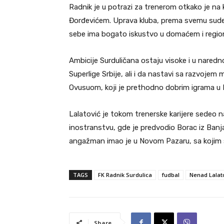
Radnik je u potrazi za trenerom otkako je n
Đorđevićem. Uprava kluba, prema svemu sudeći
sebe ima bogato iskustvo u domaćem i regi
Ambicije Surduličana ostaju visoke i u naredno
Superlige Srbije, ali i da nastavi sa razvojem
Ovusuom, koji je prethodno dobrim igrama u 
Lalatović je tokom trenerske karijere sedeo na
inostranstvu, gde je predvodio Borac iz Banja
angažman imao je u Novom Pazaru, sa kojim 
TAGS
FK Radnik Surdulica
fudbal
Nenad Lalat
Share