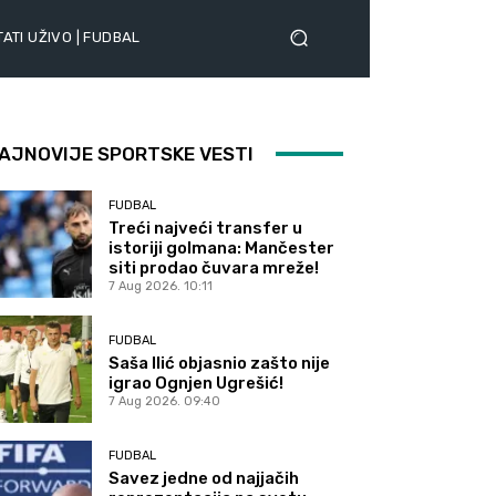
ATI UŽIVO | FUDBAL
AJNOVIJE SPORTSKE VESTI
FUDBAL
Treći najveći transfer u
istoriji golmana: Mančester
siti prodao čuvara mreže!
7 Aug 2026. 10:11
FUDBAL
Saša Ilić objasnio zašto nije
igrao Ognjen Ugrešić!
7 Aug 2026. 09:40
FUDBAL
Savez jedne od najjačih