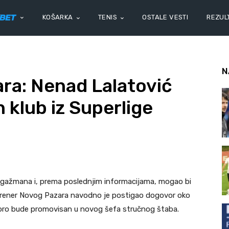
KOŠARKA
TENIS
OSTALE VESTI
REZULT
N
ra: Nenad Lalatović
 klub iz Superlige
gažmana i, prema poslednjim informacijama, mogao bi
 trener Novog Pazara navodno je postigao dogovor oko
skoro bude promovisan u novog šefa stručnog štaba.