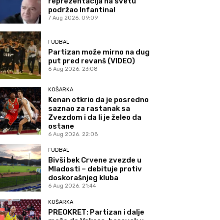
reprezentacija na svetu
podržao Infantina!
7 Aug 2026. 09:09
FUDBAL
Partizan može mirno na dug
put pred revanš (VIDEO)
6 Aug 2026. 23:08
KOŠARKA
Kenan otkrio da je posredno
saznao za rastanak sa
Zvezdom i da li je želeo da
ostane
6 Aug 2026. 22:08
FUDBAL
Bivši bek Crvene zvezde u
Mladosti – debituje protiv
doskorašnjeg kluba
6 Aug 2026. 21:44
KOŠARKA
PREOKRET: Partizan i dalje