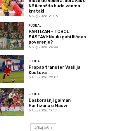
može do Vokera, boravak u
NBA možda bude veoma
kratak!
6 Aug 2026. 21:06
FUDBAL
PARTIZAN – TOBOL,
SASTAVI: Nvulu gubi Ilićevo
poverenje?
6 Aug 2026. 20:30
FUDBAL
Propao transfer Vasilija
Kostova
6 Aug 2026. 20:03
FUDBAL
Doskorašnji golman
Partizana u Mačvi
6 Aug 2026. 19:13
Učitaj još