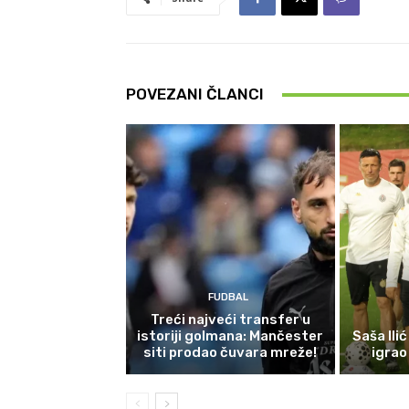
POVEZANI ČLANCI
FUDBAL
Treći najveći transfer u
istoriji golmana: Mančester
Saša Ili
siti prodao čuvara mreže!
igrao