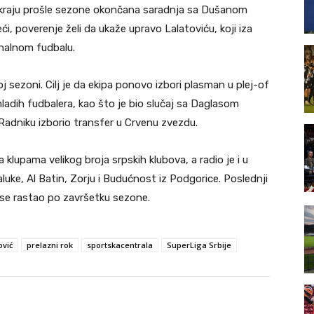
a kraju prošle sezone okončana saradnja sa Dušanom
, poverenje želi da ukaže upravo Lalatoviću, koji iza
onalnom fudbalu.
j sezoni. Cilj je da ekipa ponovo izbori plasman u plej-of
 mladih fudbalera, kao što je bio slučaj sa Daglasom
Radniku izborio transfer u Crvenu zvezdu.
 klupama velikog broja srpskih klubova, a radio je i u
luke, Al Batin, Zorju i Budućnost iz Podgorice. Poslednji
se rastao po završetku sezone.
ović
prelazni rok
sportskacentrala
SuperLiga Srbije