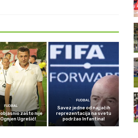
FUDBAL
FUDBAL
Savez jedne od najjačih
ć objasnio zašto nije
reprezentacija na svetu
 Ognjen Ugrešić!
podržao Infantina!