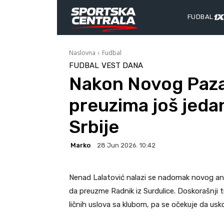
FUDBAL
Naslovna
Fudbal
FUDBAL
VEST DANA
Nakon Novog Paza
preuzima još jedan
Srbije
Marko
28 Jun 2026. 10:42
Nenad Lalatović nalazi se nadomak novog an
da preuzme Radnik iz Surdulice. Doskorašnji
ličnih uslova sa klubom, pa se očekuje da u