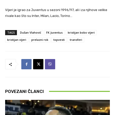
Vijeri je igrao za Juventus u sezoni 1996/97, ali i za njihove velike
rivale kao što su Inter, Milan, Lacio, Torino…
TAGS
Dušan Vlahović
FK Juventus
kristijan bobo vijeri
kristijan vijeri
prelazni rok
topvesti
transferi
POVEZANI ČLANCI