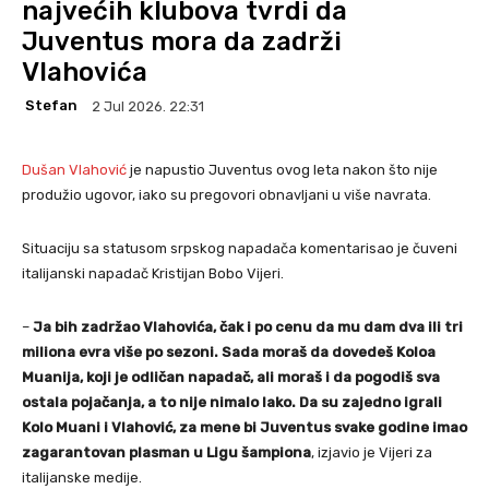
najvećih klubova tvrdi da
Juventus mora da zadrži
Vlahovića
Stefan
2 Jul 2026. 22:31
Dušan Vlahović
je napustio Juventus ovog leta nakon što nije
produžio ugovor, iako su pregovori obnavljani u više navrata.
Situaciju sa statusom srpskog napadača komentarisao je čuveni
italijanski napadač Kristijan Bobo Vijeri.
–
Ja bih zadržao Vlahovića, čak i po cenu da mu dam dva ili tri
miliona evra više po sezoni. Sada moraš da dovedeš Koloa
Muanija, koji je odličan napadač, ali moraš i da pogodiš sva
ostala pojačanja, a to nije nimalo lako. Da su zajedno igrali
Kolo Muani i Vlahović, za mene bi Juventus svake godine imao
zagarantovan plasman u Ligu šampiona
, izjavio je Vijeri za
italijanske medije.