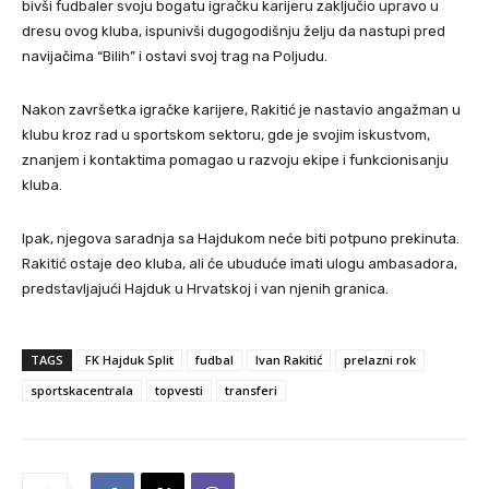
bivši fudbaler svoju bogatu igračku karijeru zaključio upravo u
dresu ovog kluba, ispunivši dugogodišnju želju da nastupi pred
navijačima “Bilih” i ostavi svoj trag na Poljudu.
Nakon završetka igračke karijere, Rakitić je nastavio angažman u
klubu kroz rad u sportskom sektoru, gde je svojim iskustvom,
znanjem i kontaktima pomagao u razvoju ekipe i funkcionisanju
kluba.
Ipak, njegova saradnja sa Hajdukom neće biti potpuno prekinuta.
Rakitić ostaje deo kluba, ali će ubuduće imati ulogu ambasadora,
predstavljajući Hajduk u Hrvatskoj i van njenih granica.
TAGS
FK Hajduk Split
fudbal
Ivan Rakitić
prelazni rok
sportskacentrala
topvesti
transferi