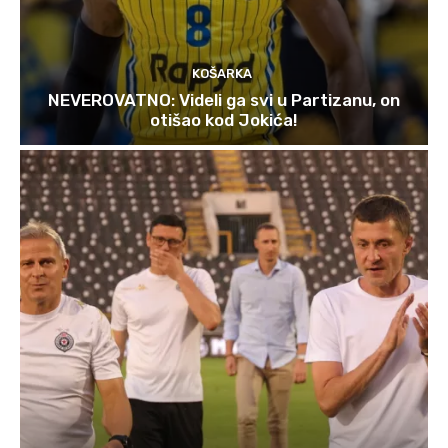
KOŠARKA
NEVEROVATNO: Videli ga svi u Partizanu, on
otišao kod Jokića!