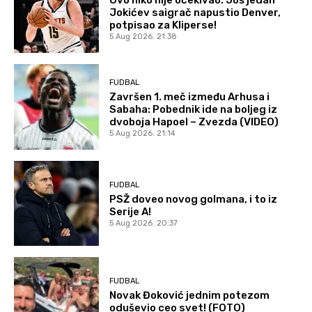
Ovo niko nije očekivao: Još jedan
Jokićev saigrač napustio Denver,
potpisao za Kliperse!
5 Aug 2026. 21:38
FUDBAL
Završen 1. meč između Arhusa i
Sabaha: Pobednik ide na boljeg iz
dvoboja Hapoel – Zvezda (VIDEO)
5 Aug 2026. 21:14
FUDBAL
PSŽ doveo novog golmana, i to iz
Serije A!
5 Aug 2026. 20:37
FUDBAL
Novak Đoković jednim potezom
oduševio ceo svet! (FOTO)