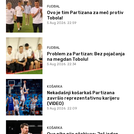
FUDBAL
Ovo je tim Partizana za meč protiv
Tobola!
5 Aug 2026. 22:59
FUDBAL
Problem za Partizan: Bez pojačanja
na megdan Tobolu!
5 Aug 2026. 22:34
KOŠARKA
Nekadašnji košarkaš Partizana
završio reprezentativnu karijeru
(VIDEO)
5 Aug 2026. 22:09
KOŠARKA