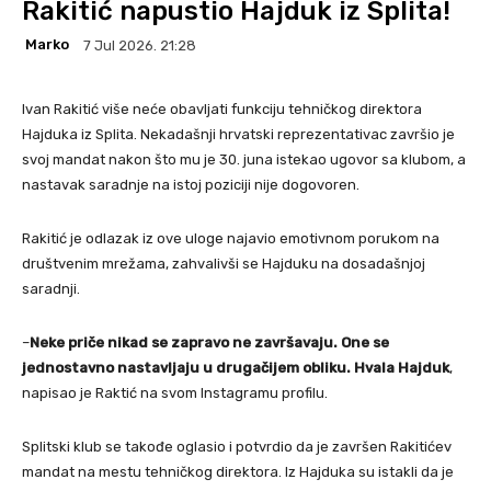
Rakitić napustio Hajduk iz Splita!
Marko
7 Jul 2026. 21:28
Ivan Rakitić više neće obavljati funkciju tehničkog direktora
Hajduka iz Splita. Nekadašnji hrvatski reprezentativac završio je
svoj mandat nakon što mu je 30. juna istekao ugovor sa klubom, a
nastavak saradnje na istoj poziciji nije dogovoren.
Rakitić je odlazak iz ove uloge najavio emotivnom porukom na
društvenim mrežama, zahvalivši se Hajduku na dosadašnjoj
saradnji.
–
Neke priče nikad se zapravo ne završavaju. One se
jednostavno nastavljaju u drugačijem obliku. Hvala Hajduk
,
napisao je Raktić na svom Instagramu profilu.
Splitski klub se takođe oglasio i potvrdio da je završen Rakitićev
mandat na mestu tehničkog direktora. Iz Hajduka su istakli da je