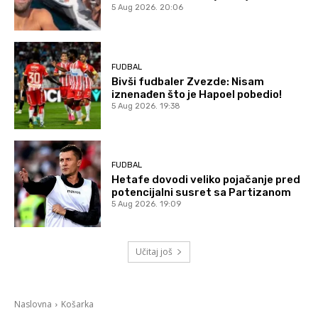
5 Aug 2026. 20:06
FUDBAL
Bivši fudbaler Zvezde: Nisam
iznenađen što je Hapoel pobedio!
5 Aug 2026. 19:38
FUDBAL
Hetafe dovodi veliko pojačanje pred
potencijalni susret sa Partizanom
5 Aug 2026. 19:09
Učitaj još