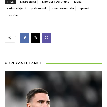
TAGS
FK Barselona
FK Borusija Dortmund
fudbal
Karim Adejemi
prelazni rok
sportskacentrala
topvesti
transferi
POVEZANI ČLANCI