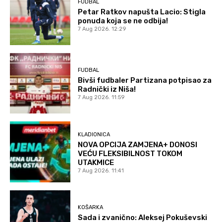
FUDBAL
Petar Ratkov napušta Lacio: Stigla
ponuda koja se ne odbija!
7 Aug 2026. 12:29
FUDBAL
Bivši fudbaler Partizana potpisao za
Radnički iz Niša!
7 Aug 2026. 11:59
KLADIONICA
NOVA OPCIJA ZAMJENA+ DONOSI
VEĆU FLEKSIBILNOST TOKOM
UTAKMICE
7 Aug 2026. 11:41
KOŠARKA
Sada i zvanično: Aleksej Pokuševski