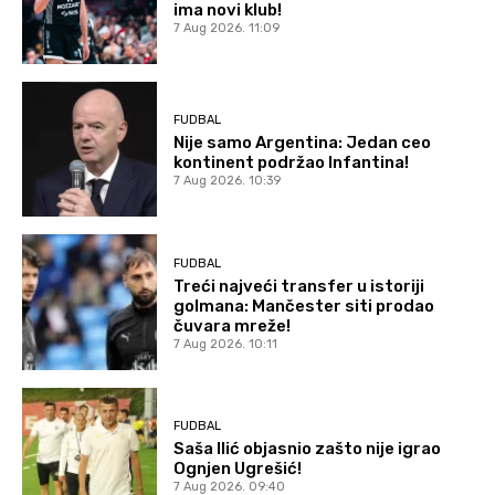
ima novi klub!
7 Aug 2026. 11:09
FUDBAL
Nije samo Argentina: Jedan ceo
kontinent podržao Infantina!
7 Aug 2026. 10:39
FUDBAL
Treći najveći transfer u istoriji
golmana: Mančester siti prodao
čuvara mreže!
7 Aug 2026. 10:11
FUDBAL
Saša Ilić objasnio zašto nije igrao
Ognjen Ugrešić!
7 Aug 2026. 09:40