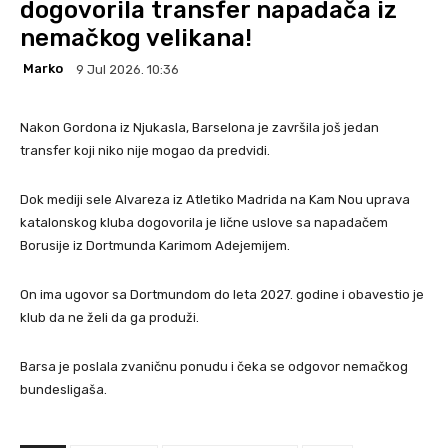
dogovorila transfer napadača iz
nemačkog velikana!
Marko
9 Jul 2026. 10:36
Nakon Gordona iz Njukasla, Barselona je završila još jedan
transfer koji niko nije mogao da predvidi.
Dok mediji sele Alvareza iz Atletiko Madrida na Kam Nou uprava
katalonskog kluba dogovorila je lične uslove sa napadačem
Borusije iz Dortmunda Karimom Adejemijem.
On ima ugovor sa Dortmundom do leta 2027. godine i obavestio je
klub da ne želi da ga produži.
Barsa je poslala zvaničnu ponudu i čeka se odgovor nemačkog
bundesligaša.