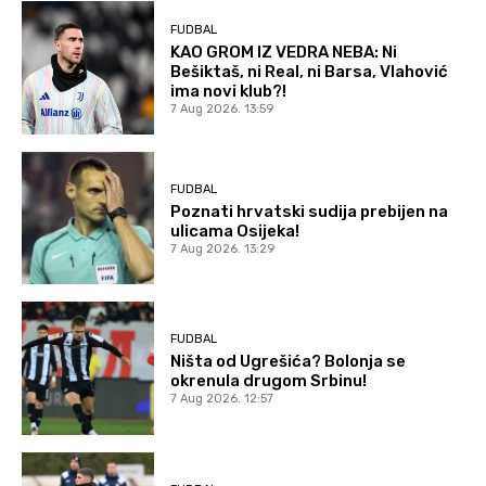
FUDBAL
KAO GROM IZ VEDRA NEBA: Ni
Bešiktaš, ni Real, ni Barsa, Vlahović
ima novi klub?!
7 Aug 2026. 13:59
FUDBAL
Poznati hrvatski sudija prebijen na
ulicama Osijeka!
7 Aug 2026. 13:29
FUDBAL
Ništa od Ugrešića? Bolonja se
okrenula drugom Srbinu!
7 Aug 2026. 12:57