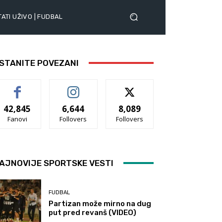
ATI UŽIVO | FUDBAL
STANITE POVEZANI
42,845
6,644
8,089
Fanovi
Follovers
Follovers
AJNOVIJE SPORTSKE VESTI
FUDBAL
Partizan može mirno na dug
put pred revanš (VIDEO)