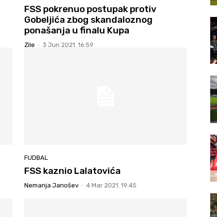
FSS pokrenuo postupak protiv
Gobeljića zbog skandaloznog
ponašanja u finalu Kupa
Zile
-
3 Jun 2021. 16:59
FUDBAL
FSS kaznio Lalatovića
Nemanja Janošev
-
4 Mar 2021. 19:45