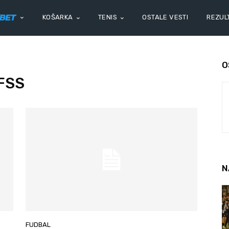
KOŠARKA
TENIS
OSTALE VESTI
REZULT
O
 FSS
N
FUDBAL