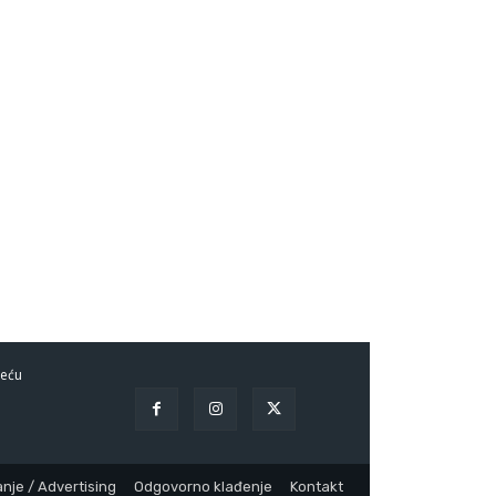
eću
nje / Advertising
Odgovorno klađenje
Kontakt