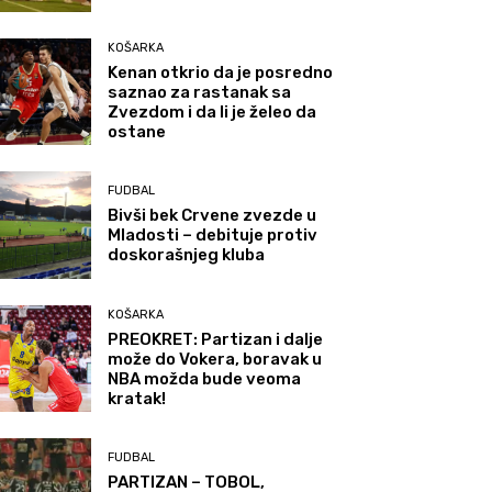
KOŠARKA
Kenan otkrio da je posredno
saznao za rastanak sa
Zvezdom i da li je želeo da
ostane
FUDBAL
Bivši bek Crvene zvezde u
Mladosti – debituje protiv
doskorašnjeg kluba
KOŠARKA
PREOKRET: Partizan i dalje
može do Vokera, boravak u
NBA možda bude veoma
kratak!
FUDBAL
PARTIZAN – TOBOL,