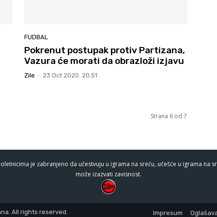
FUDBAL
Pokrenut postupak protiv Partizana,
Vazura će morati da obrazloži izjavu
Zile
-
23 Oct 2020. 20:51
Strana 6 od 7
oletnicima je zabranjeno da učestvuju u igrama na sreću, učešće u igrama na sr
može izazvati zavisnost.
a. All rights reserved.
Impresum
Oglašava