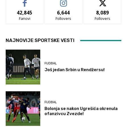
42,845
6,644
8,089
Fanovi
Follovers
Follovers
NAJNOVIJE SPORTSKE VESTI
FUDBAL
Još jedan Srbin u Rendžersu!
FUDBAL
Bolonja se nakon Ugrešića okrenula
ofanzivcu Zvezde!