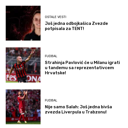
OSTALE VESTI
Još jedna odbojkašica Zvezde
potpisala za TENT!
FUDBAL
Strahinja Pavlović će u Milanu igrati
u tandemu sa reprezentativcem
Hrvatske!
FUDBAL
Nije samo Salah: Još jedna bivša
zvezda Liverpula u Trabzonu!