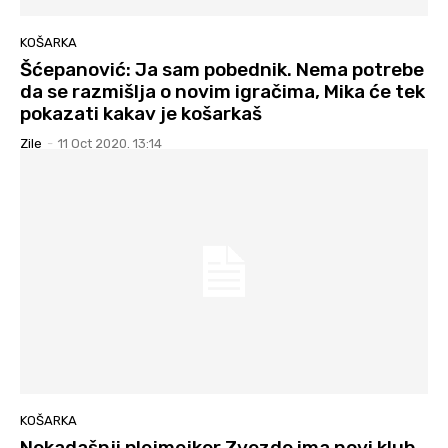
KOŠARKA
Šćepanović: Ja sam pobednik. Nema potrebe
da se razmišlja o novim igračima, Mika će tek
pokazati kakav je košarkaš
Zile
-
11 Oct 2020. 13:14
KOŠARKA
Nekadašnji plejmejker Zvezde ima novi klub,