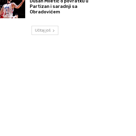
Dušan Miletić o povratku u
Partizan i saradnji sa
Obradovićem
Učitaj još