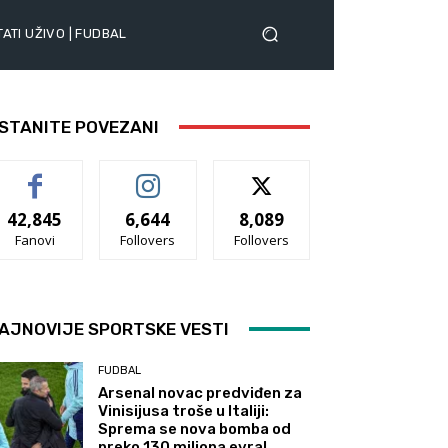
ATI UŽIVO | FUDBAL
STANITE POVEZANI
42,845
6,644
8,089
Fanovi
Follovers
Follovers
AJNOVIJE SPORTSKE VESTI
FUDBAL
Arsenal novac predviđen za
Vinisijusa troše u Italiji:
Sprema se nova bomba od
preko 130 miliona evra!