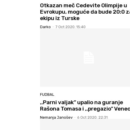
Otkazan meč Cedevite Olimpije u
Evrokupu, moguće da bude 20:0 z
ekipu iz Turske
Darko
-
7 Oct 2020. 15:40
FUDBAL
,,Parni valjak” upalio na guranje
Rašona Tomasa i ,,pregazio” Venec
Nemanja Janošev
-
6 Oct 2020. 22:31