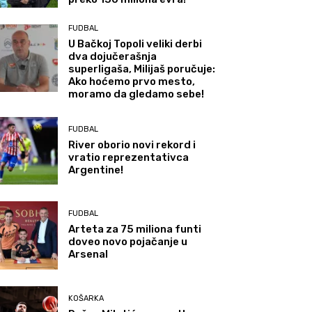
FUDBAL
U Bačkoj Topoli veliki derbi
dva dojučerašnja
superligaša, Milijaš poručuje:
Ako hoćemo prvo mesto,
moramo da gledamo sebe!
FUDBAL
River oborio novi rekord i
vratio reprezentativca
Argentine!
FUDBAL
Arteta za 75 miliona funti
doveo novo pojačanje u
Arsenal
KOŠARKA