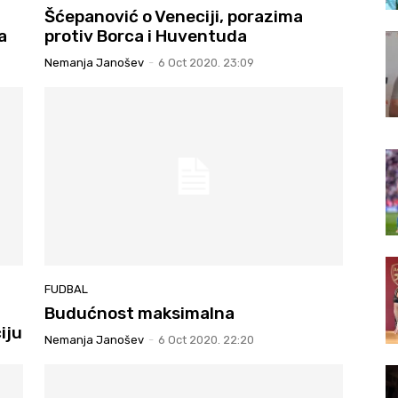
Šćepanović o Veneciji, porazima
a
protiv Borca i Huventuda
Nemanja Janošev
-
6 Oct 2020. 23:09
FUDBAL
Budućnost maksimalna
iju
Nemanja Janošev
-
6 Oct 2020. 22:20