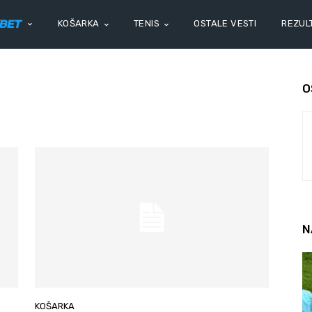
KOŠARKA
TENIS
OSTALE VESTI
REZULT
O
N
KOŠARKA